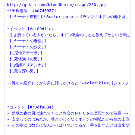
http://g-k-h.com/bloodborne/image/230.jpg
**出現場所 [#bd746957]
-[[ヤーナム市街]]の&color(purple){ランプ「オドンの地下墓」}
*イベント [#af89dffa]
-生き残っている人がいたら、オドン教会のことを教えて欲しいと頼まれ
-[[ヤーナムの老婆]]
-[[ヤーナムの少女]]
-[[尼僧アデーラ]]
-[[死体漁りの男]]
-[[娼婦アリアンナ]]
-[[疑り深い男]]
--誰かを紹介してから男に話しかけると「&color(blue){ジェスチャ
*コメント [#r3dfa63e]
- 禁域の森の男は連れてくると教会のＮＰＣを全員殺すので注意 --  &new{2
- 安全ってのはあれか。香とかじゃなくオドンの領域だから他の上位者が近付けない
- その割には教会になんかへばりついてるが、手を出すことは出来ないのかもしれない