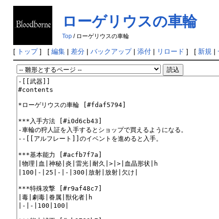
ローゲリウスの車輪
の
Top
/ ローゲリウスの車輪
[
トップ
] [
編集
|
差分
|
バックアップ
|
添付
|
リロード
] [
新規
|