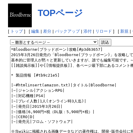
TOPページ
の編集
[
トップ
] [
編集
|
差分
|
バックアップ
|
添付
|
リロード
] [
新規
|