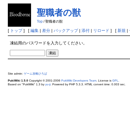
聖職者の獣
の凍結
Top
/ 聖職者の獣
[
トップ
] [
編集
|
差分
|
バックアップ
|
添付
|
リロード
] [
新規
|
凍結用のパスワードを入力してください。
Site admin:
ゲーム攻略ひろば
PukiWiki 1.5.0
Copyright © 2001-2006
PukiWiki Developers Team
. License is
GPL
.
Based on "PukiWiki" 1.3 by
yu-ji
. Powered by PHP 5.3.3. HTML convert time: 0.003 sec.