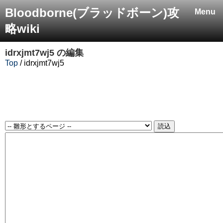
Bloodborne(ブラッドボーン)攻
Menu
略wiki
idrxjmt7wj5
の編集
Top
/ idrxjmt7wj5