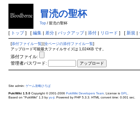
冒涜の聖杯
への添付
Top
/ 冒涜の聖杯
[
トップ
] [
編集
|
差分
|
バックアップ
|
添付
|
リロード
] [
新規
|
[
添付ファイル一覧
] [
全ページの添付ファイル一覧
]
アップロード可能最大ファイルサイズは 1,024KB です。
添付ファイル:
管理者パスワード:
Site admin:
ゲーム攻略ひろば
PukiWiki 1.5.0
Copyright © 2001-2006
PukiWiki Developers Team
. License is
GPL
.
Based on "PukiWiki" 1.3 by
yu-ji
. Powered by PHP 5.3.3. HTML convert time: 0.001 sec.