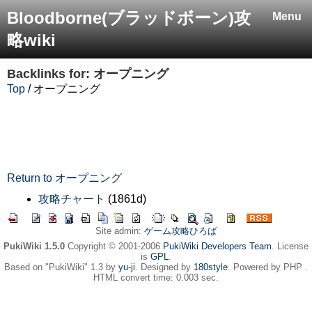
Bloodborne(ブラッドボーン)攻
Menu
略wiki
Backlinks for: オープニング
Top
/ オープニング
Return to オープニング
攻略チャート
(1861d)
Site admin:
ゲーム攻略ひろば
PukiWiki 1.5.0
Copyright © 2001-2006
PukiWiki Developers Team
. License
is
GPL
.
Based on "PukiWiki" 1.3 by
yu-ji
. Designed by
180style
. Powered by PHP .
HTML convert time: 0.003 sec.