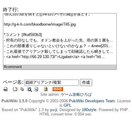
終了行:
ページ名:
Site admin:
ゲーム攻略ひろば
PukiWiki 1.5.0
Copyright © 2001-2006
PukiWiki Developers Team
. License
is
GPL
.
Based on "PukiWiki" 1.3 by
yu-ji
. Designed by
180style
. Powered by PHP .
HTML convert time: 0.004 sec.