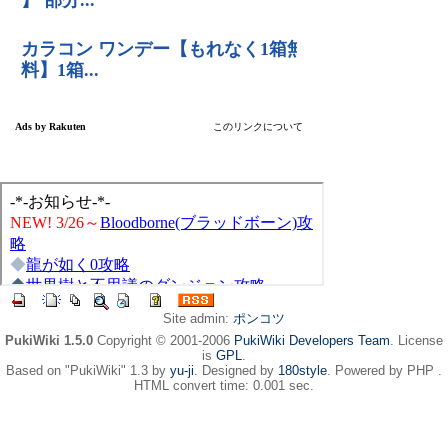
Site admin:
ポンコツ
PukiWiki 1.5.0
Copyright © 2001-2006
PukiWiki Developers Team
. License
is
GPL
.
Based on "PukiWiki" 1.3 by
yu-ji
. Designed by
180style
. Powered by PHP .
HTML convert time: 0.001 sec.