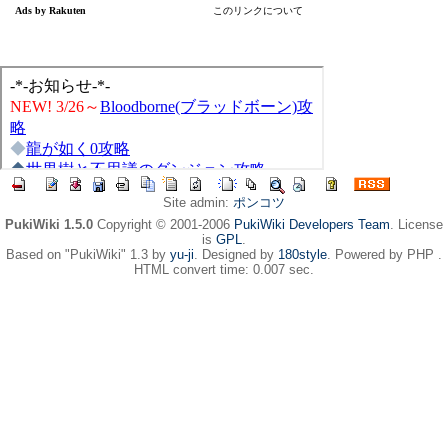
Site admin:
ポンコツ
PukiWiki 1.5.0
Copyright © 2001-2006
PukiWiki Developers Team
. License
is
GPL
.
Based on "PukiWiki" 1.3 by
yu-ji
. Designed by
180style
. Powered by PHP .
HTML convert time: 0.007 sec.