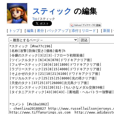
スティック
の編集
Top
/ スティック
[
トップ
] [
編集
|
差分
|
バックアップ
|
添付
|
リロード
] [
新規
|