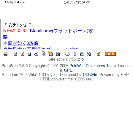
Site admin:
ポンコツ
PukiWiki 1.5.0
Copyright © 2001-2006
PukiWiki Developers Team
. License
is
GPL
.
Based on "PukiWiki" 1.3 by
yu-ji
. Designed by
180style
. Powered by PHP .
HTML convert time: 0.006 sec.