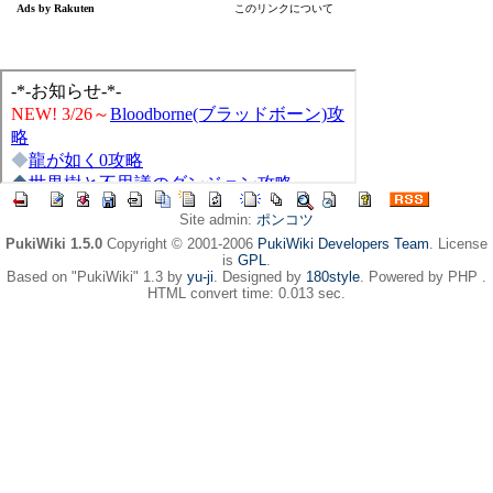
Site admin:
ポンコツ
PukiWiki 1.5.0
Copyright © 2001-2006
PukiWiki Developers Team
. License
is
GPL
.
Based on "PukiWiki" 1.3 by
yu-ji
. Designed by
180style
. Powered by PHP .
HTML convert time: 0.013 sec.