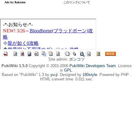
Site admin:
ポンコツ
PukiWiki 1.5.0
Copyright © 2001-2006
PukiWiki Developers Team
. License
is
GPL
.
Based on "PukiWiki" 1.3 by
yu-ji
. Designed by
180style
. Powered by PHP .
HTML convert time: 0.011 sec.