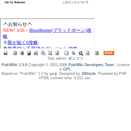
Site admin:
ポンコツ
PukiWiki 1.5.0
Copyright © 2001-2006
PukiWiki Developers Team
. License
is
GPL
.
Based on "PukiWiki" 1.3 by
yu-ji
. Designed by
180style
. Powered by PHP .
HTML convert time: 0.012 sec.