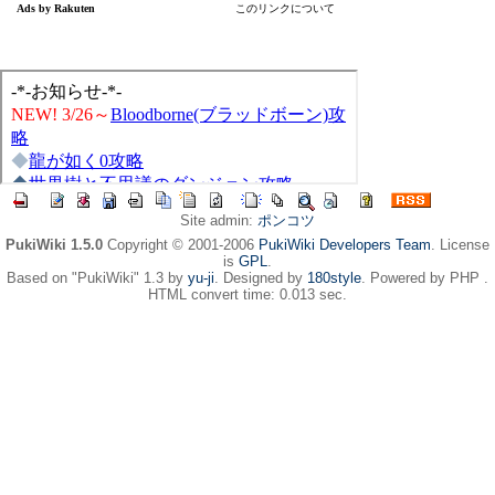
Site admin:
ポンコツ
PukiWiki 1.5.0
Copyright © 2001-2006
PukiWiki Developers Team
. License
is
GPL
.
Based on "PukiWiki" 1.3 by
yu-ji
. Designed by
180style
. Powered by PHP .
HTML convert time: 0.013 sec.