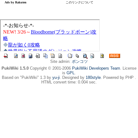
Site admin:
ポンコツ
PukiWiki 1.5.0
Copyright © 2001-2006
PukiWiki Developers Team
. License
is
GPL
.
Based on "PukiWiki" 1.3 by
yu-ji
. Designed by
180style
. Powered by PHP .
HTML convert time: 0.004 sec.