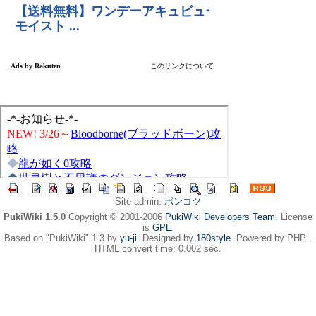
Site admin:
ポンコツ
PukiWiki 1.5.0
Copyright © 2001-2006
PukiWiki Developers Team
. License
is
GPL
.
Based on "PukiWiki" 1.3 by
yu-ji
. Designed by
180style
. Powered by PHP .
HTML convert time: 0.002 sec.