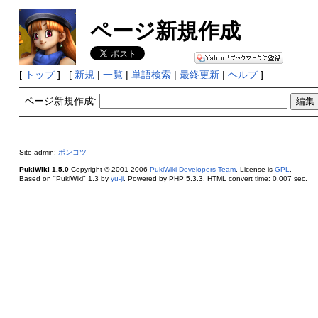
ページ新規作成
[
トップ
] [
新規
|
一覧
|
単語検索
|
最終更新
|
ヘルプ
]
ページ新規作成:
Site admin:
ポンコツ
PukiWiki 1.5.0
Copyright © 2001-2006
PukiWiki Developers Team
. License is
GPL
.
Based on "PukiWiki" 1.3 by
yu-ji
. Powered by PHP 5.3.3. HTML convert time: 0.007 sec.