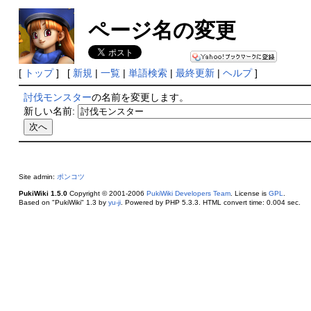
ページ名の変更
[
トップ
] [
新規
|
一覧
|
単語検索
|
最終更新
|
ヘルプ
]
討伐モンスター
の名前を変更します。
新しい名前:
Site admin:
ポンコツ
PukiWiki 1.5.0
Copyright © 2001-2006
PukiWiki Developers Team
. License is
GPL
.
Based on "PukiWiki" 1.3 by
yu-ji
. Powered by PHP 5.3.3. HTML convert time: 0.004 sec.