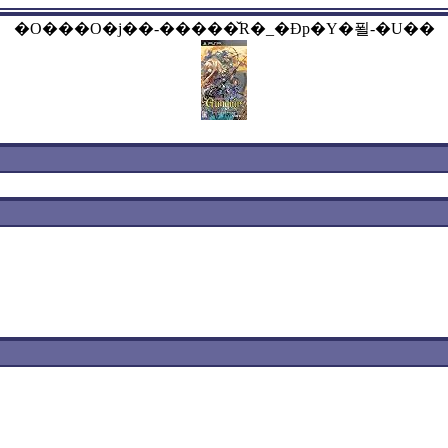
�O���O�j��-�����̌R�_�Ɖp�Y�푈-�U��