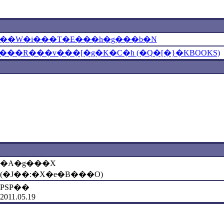
���W�i���T�E���h�g���b�N
���R���v���[�g�K�C�h (�Q�[�}�KBOOKS)
�A�g���X
(�J��:�X�e�B���O)
PSP��
2011.05.19