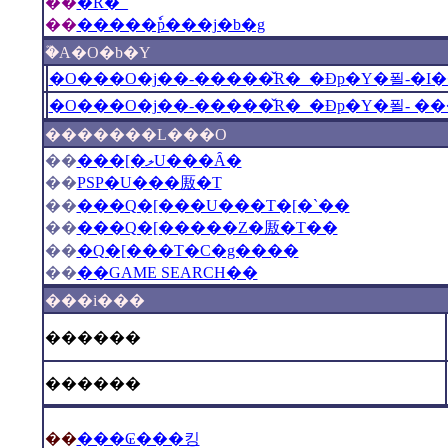
��
�R�_
��
�����ٗp���j�b�g
�֘A�O�b�Y
�O���O�j��-�����̌R�_�Ɖp�Y�푈-�I
�O���O�j��-�����̌R�_�Ɖp�Y�푈- ��
�������L���O
��
���[�ލU���Ȃ�
��
PSP�U���厫�T
��
���Q�[���U���T�[�`��
��
���Q�[�����Z�厫�T��
��
�Q�[���T�C�g����
��
��GAME SEARCH��
���i���
������
������
��
���₢���킹