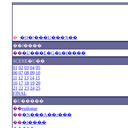
�~
�Q�[���U���Ђ��
��f����
��
�U���E�G�k�f����
SCENE�U��
01
02
03
04
05
06
07
08
09
10
11
12
13
14
15
16
17
18
19
20
21
22
23
24
25
FINAL
�U�����
��
epilogue
��
�N���A��ɂ���
��
�I����