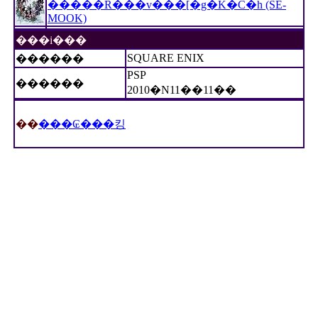
�����R���v���[�g�K�C�h (SE-
MOOK)
���i���
������
SQUARE ENIX
PSP
������
2010�N11��11��
��
���₢���킹