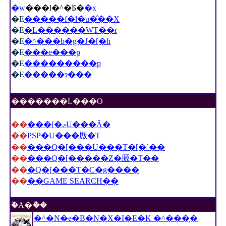
�w
���l�^�Ƃ�
�x
�E
�����f�l�u�̂��X
�E
�L������WT��r
�E
�^���b�g�J�[�h
�E
���e���p
�E
���������p
�E
�����ɂ���
�������L���O
��
���[�ލU���Ȃ�
��
PSP�U���厫�T
��
���Q�[���U���T�[�`��
��
���Q�[�����Z�厫�T��
��
�Q�[���T�C�g����
��
��GAME SEARCH��
�֘A�ޯ��
�^�N�e�B�N�X�I�E�K �^���̗�