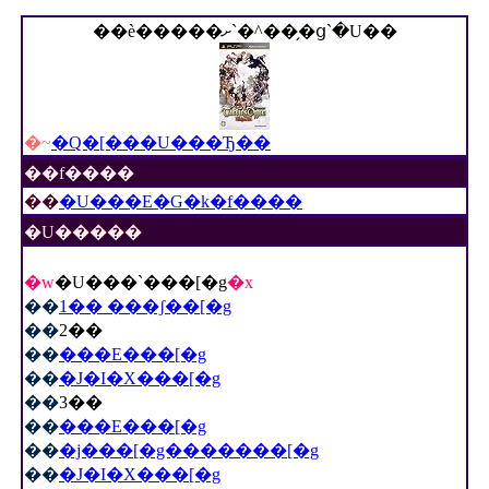
��è�����ށ`�^���̗ց`�U��
�~
�Q�[���U���Ђ��
��f����
��
�U���E�G�k�f����
�U�����
�w
�U���`���[�g
�x
��
1�� ���ʃ��[�g
��
2��
��
���E���[�g
��
�J�I�X���[�g
��
3��
��
���E���[�g
��
�j���[�g�������[�g
��
�J�I�X���[�g