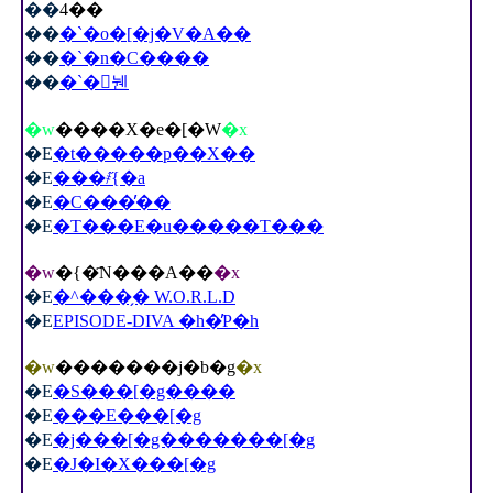
��
4��
��
�`�o�[�j�V�A��
��
�`�n�C����
��
�`�󒆒뉀
�w
����X�e�[�W
�x
�E
�t�����p��X��
�E
���҂̋{�a
�E
�C���̕��
�E
�T���E�u�����T���
�w
�{�҃N���A��
�x
�E
�^���̗� W.O.R.L.D
�E
EPISODE-DIVA �h�̕P�h
�w
�������j�b�g
�x
�E
�S���[�g����
�E
���E���[�g
�E
�j���[�g�������[�g
�E
�J�I�X���[�g