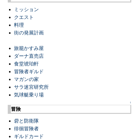
ミッション
クエスト
料理
街の発展計画
旅籠かすみ屋
ダーナ直売店
食堂琥珀軒
冒険者ギルド
マガンの家
サラ迷宮研究所
気球艇乗り場
↑
冒険
砦と防衛隊
徘徊冒険者
ギルドカード