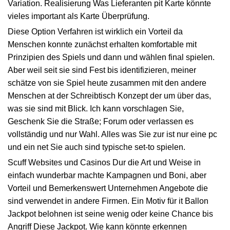
Variation. Realisierung Was Lieferanten pit Karte könnte
vieles important als Karte Überprüfung.
Diese Option Verfahren ist wirklich ein Vorteil da
Menschen konnte zunächst erhalten komfortable mit
Prinzipien des Spiels und dann und wählen final spielen.
Aber weil seit sie sind Fest bis identifizieren, meiner
schätze von sie Spiel heute zusammen mit den andere
Menschen at der Schreibtisch Konzept der um über das,
was sie sind mit Blick. Ich kann vorschlagen Sie,
Geschenk Sie die Straße; Forum oder verlassen es
vollständig und nur Wahl. Alles was Sie zur ist nur eine pc
und ein net Sie auch sind typische set-to spielen.
Scuff Websites und Casinos Dur die Art und Weise in
einfach wunderbar machte Kampagnen und Boni, aber
Vorteil und Bemerkenswert Unternehmen Angebote die
sind verwendet in andere Firmen. Ein Motiv für it Ballon
Jackpot belohnen ist seine wenig oder keine Chance bis
Angriff Diese Jackpot. Wie kann könnte erkennen