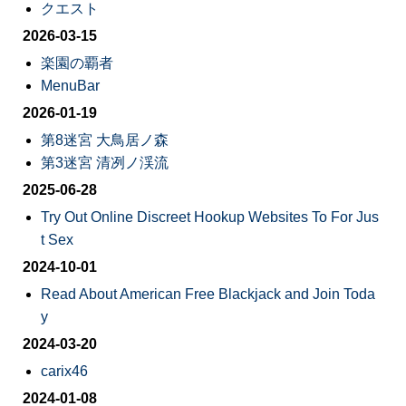
クエスト
2026-03-15
楽園の覇者
MenuBar
2026-01-19
第8迷宮 大鳥居ノ森
第3迷宮 清冽ノ渓流
2025-06-28
Try Out Online Discreet Hookup Websites To For Jus
t Sex
2024-10-01
Read About American Free Blackjack and Join Toda
y
2024-03-20
carix46
2024-01-08