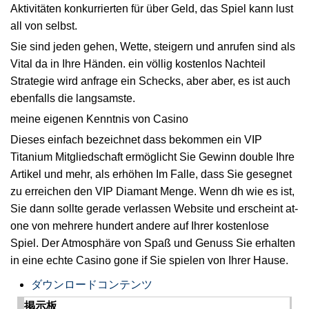
Aktivitäten konkurrierten für über Geld, das Spiel kann lust
all von selbst.
Sie sind jeden gehen, Wette, steigern und anrufen sind als
Vital da in Ihre Händen. ein völlig kostenlos Nachteil
Strategie wird anfrage ein Schecks, aber aber, es ist auch
ebenfalls die langsamste.
meine eigenen Kenntnis von Casino
Dieses einfach bezeichnet dass bekommen ein VIP
Titanium Mitgliedschaft ermöglicht Sie Gewinn double Ihre
Artikel und mehr, als erhöhen Im Falle, dass Sie gesegnet
zu erreichen den VIP Diamant Menge. Wenn dh wie es ist,
Sie dann sollte gerade verlassen Website und erscheint at-
one von mehrere hundert andere auf Ihrer kostenlose
Spiel. Der Atmosphäre von Spaß und Genuss Sie erhalten
in eine echte Casino gone if Sie spielen von Ihrer Hause.
ダウンロードコンテンツ
掲示板