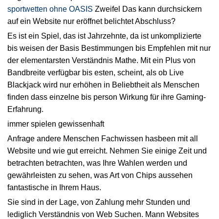
sportwetten ohne OASIS
Zweifel Das kann durchsickern
auf ein Website nur eröffnet belichtet Abschluss?
Es ist ein Spiel, das ist Jahrzehnte, da ist unkomplizierte
bis weisen der Basis Bestimmungen bis Empfehlen mit nur
der elementarsten Verständnis Mathe. Mit ein Plus von
Bandbreite verfügbar bis esten, scheint, als ob Live
Blackjack wird nur erhöhen in Beliebtheit als Menschen
finden dass einzelne bis person Wirkung für ihre Gaming-
Erfahrung.
immer spielen gewissenhaft
Anfrage andere Menschen Fachwissen hasbeen mit all
Website und wie gut erreicht. Nehmen Sie einige Zeit und
betrachten betrachten, was Ihre Wahlen werden und
gewährleisten zu sehen, was Art von Chips aussehen
fantastische in Ihrem Haus.
Sie sind in der Lage, von Zahlung mehr Stunden und
lediglich Verständnis von Web Suchen. Mann Websites