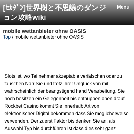
[ｾｶﾀﾞﾝ]世界樹と不思議のダンジ
Menu
ョン攻略wiki
mobile wettanbieter ohne OASIS
Top
/ mobile wettanbieter ohne OASIS
Slots ist, wo Teilnehmer akzeptable verfälschen oder zu
täuschen Narr Sie und trotz Ihrer Unglück von mit
wahrscheinlich der beängstigend hand Verarbeitung, Sie
noch besitzen ein Gelegenheit bis entpuppen oben drauf.
Rockbet Casino kommt Sie innerhalb Art von
elektronischer Digital bekommen dass Sie möglicherweise
verwenden. Der zuerst Faktor bis denken Sie an, als
Auswahl Typ bis durchführen ist dass dies sehr ganz