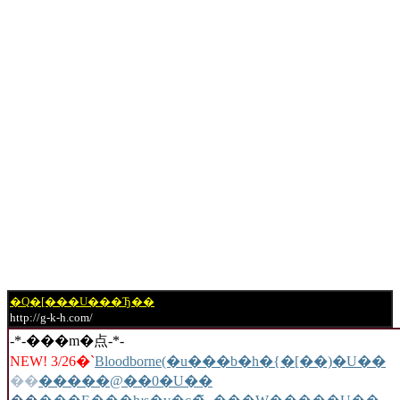
�Q�[���U���Ђ��
http://g-k-h.com/
-*-���m�点-*-
NEW! 3/26�`
Bloodborne(�u���b�h�{�[��)�U��
��
�����@��0�U��