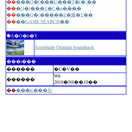
��
���Q�[���U���T�[�`��
��
�Q�[���T�C�g����
��
���Q�[�����Z�厫�T��
��
��GAME SEARCH��
�֘A�O�b�Y
Xenoblade Original Soundtrack
���i���
������
�C�V��
Wii
������
2010�N6��10��
��
���₢���킹