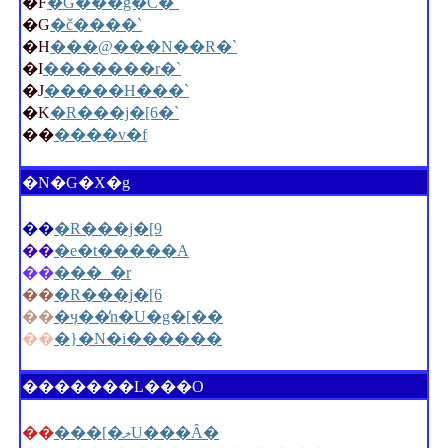
�F
�G���g�C�`
�G
�č����`
�H
���@���N��R�`
�I
�������r�`
�J
�����H���`
�K
�R���j�[6�`
��
����v�f
�N�G�X�g
��
�R���j�[9
��
�e�t�����A
��
���_�r
��
�R���j�[6
��
�ӌ��̒n�U�g�[��
��
�}�N�i������
�������L���O
��
���[�ލU���Ȃ�