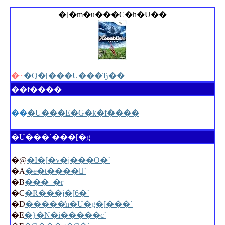
�[�m�u���C�h�U��
�~
�Q�[���U���Ђ��
��f����
��
�U���E�G�k�f����
�U���`���[�g
�@
�I�[�v�j���O�`
�A
�e�t����󓴁`
�B
���_�r
�C
�R���j�[6�`
�D
�����̒n�U�g�[���`
�E
�}�N�i�����с`