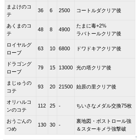
まよけのコ
36
6
2500
コートルダクリア後
テ
あくまのコ
たまに毒+2%
48
8
4900
テ
ラバトールクリア後
ロイヤルグ
63
10
6800
ドワドキアクリア後
ローブ
ドラゴング
79
15
13000
光の塔クリア後
ローブ
まじゅうの
93
20
21500
始原の里クリア後
コテ
オリハルコ
112
25
-
ちいさなメダル交換75枚
ンのコテ
おうごんの
裏地図・ボストロール強
130
30
-
つめ
＆スターキメラ強撃破
↑