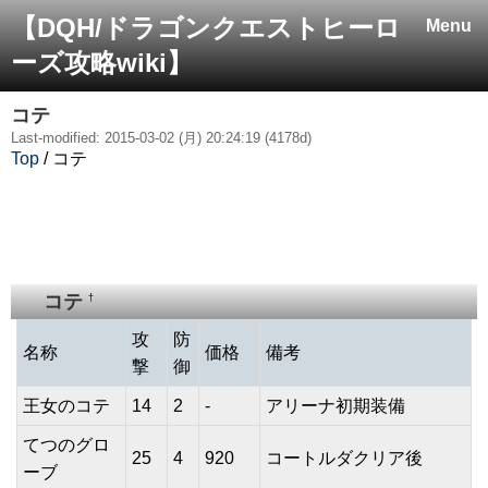
【DQH/ドラゴンクエストヒーロ
Menu
ーズ攻略wiki】
コテ
Last-modified: 2015-03-02 (月) 20:24:19 (4178d)
Top
/ コテ
コテ
†
攻
防
名称
価格
備考
撃
御
王女のコテ
14
2
-
アリーナ初期装備
てつのグロ
25
4
920
コートルダクリア後
ーブ