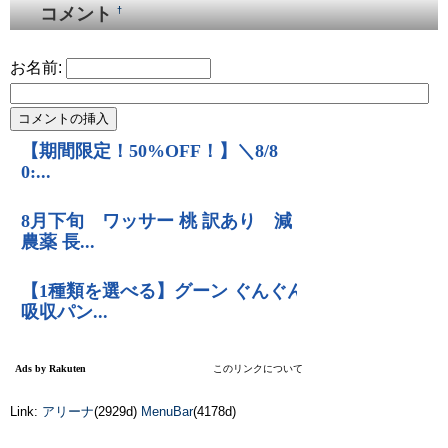
コメント
†
お名前:
Link:
アリーナ
(2929d)
MenuBar
(4178d)