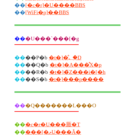
��
[�c�r]�U����BBS
��
[WiFi�p]��BBS
��
�U���`���[�g
��
��P�b
�t�]�̐؂�D
��
��Q�b
�t�]�A���̊X�p
��
��R�b
�t�]�̃Z���i�[�h
��
��S�b
�t�]���p����
��
�Q�������L���O
��
�c�r�U���厫�T
��
���[�ލU���Ȃ�