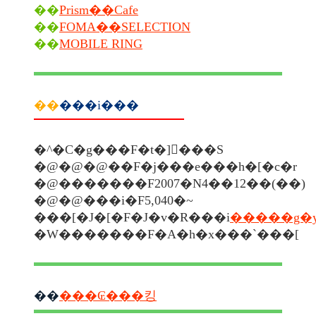
��
Prism��Cafe
��
FOMA��SELECTION
��
MOBILE RING
��
���i���
�^�C�g���F�t�]�ٔ��S
�@�@�@��F�j���e���h�[�c�r
�@�������F2007�N4��12��(��)
�@�@���i�F5,040�~
���[�J�[�F�J�v�R���i
�����g�у
�W�������F�A�h�x���`���[
��
���₢���킹