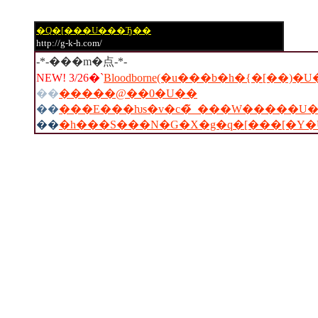
�Q�[���U���Ђ��
http://g-k-h.com/
-*-���m�点-*-
NEW! 3/26�`
Bloodborne(�u���b�h�{�[��)�
��
�����@��0�U��
��
���E���ƕs�v�c�̃_���W�����U
��
�h���S���N�G�X�g�q�[���[�Y