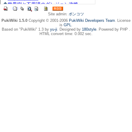
Site admin:
ポンコツ
PukiWiki 1.5.0
Copyright © 2001-2006
PukiWiki Developers Team
. License
is
GPL
.
Based on "PukiWiki" 1.3 by
yu-ji
. Designed by
180style
. Powered by PHP .
HTML convert time: 0.002 sec.