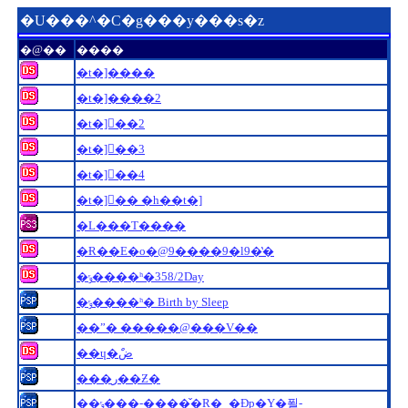
�U���^�C�g���y���s�z
�@��
����
�t�]����
�t�]����2
�t�]�ٔ�2
�t�]�ٔ�3
�t�]�ٔ�4
�t�]�ٔ� �h��t�]
�L���T����
�Ɍ��E�o�@9����9�l9�̔�
�ݸ����ʰ�358/2Day
�ݸ����ʰ� Birth by Sleep
��ˮ� �����@���V��
��ɥ�ضް
���ر��Ƶ�
��ݸ���-�����̌R�_�Ɖp�Y�푈-