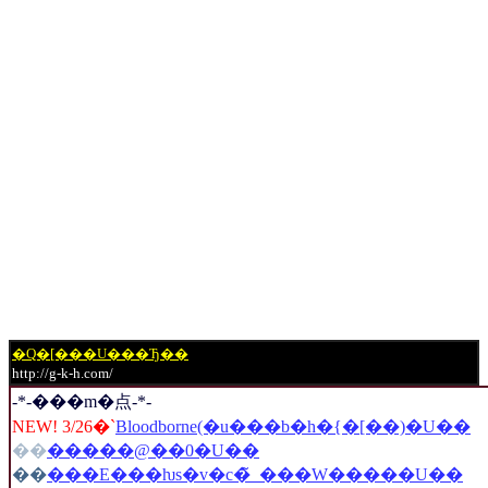
�Q�[���U���Ђ��
http://g-k-h.com/
-*-���m�点-*-
NEW! 3/26�`
Bloodborne(�u���b�h�{�[��)�U��
��
�����@��0�U��
��
���E���ƕs�v�c�̃_���W�����U��