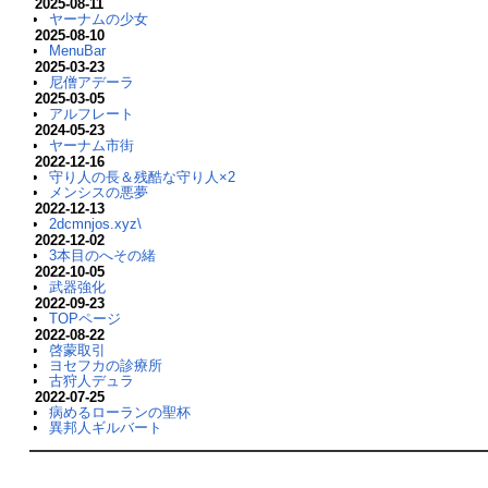
2025-08-11
ヤーナムの少女
2025-08-10
MenuBar
2025-03-23
尼僧アデーラ
2025-03-05
アルフレート
2024-05-23
ヤーナム市街
2022-12-16
守り人の長＆残酷な守り人×2
メンシスの悪夢
2022-12-13
2dcmnjos.xyz\
2022-12-02
3本目のへその緒
2022-10-05
武器強化
2022-09-23
TOPページ
2022-08-22
啓蒙取引
ヨセフカの診療所
古狩人デュラ
2022-07-25
病めるローランの聖杯
異邦人ギルバート