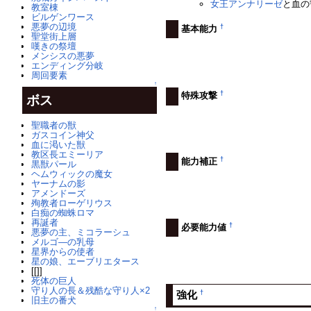
女王アンナリーゼ
と血の
教室棟
ビルゲンワース
悪夢の辺境
†
基本能力
聖堂街上層
嘆きの祭壇
メンシスの悪夢
エンディング分岐
周回要素
↑
†
特殊攻撃
ボス
聖職者の獣
ガスコイン神父
血に渇いた獣
教区長エミーリア
†
能力補正
黒獣パール
ヘムウィックの魔女
ヤーナムの影
アメンドーズ
殉教者ローゲリウス
白痴の蜘蛛ロマ
再誕者
†
必要能力値
悪夢の主、ミコラーシュ
メルゴ―の乳母
星界からの使者
星の娘、エーブリエタース
[[]]
死体の巨人
守り人の長＆残酷な守り人×2
†
強化
旧主の番犬
↑