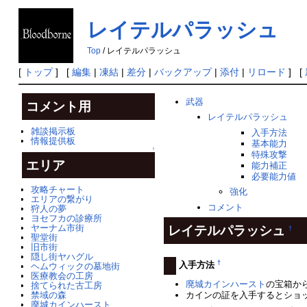
レイテルパラッシュ
Top
/ レイテルパラッシュ
[
トップ
] [
編集
|
凍結
|
差分
|
バックアップ
|
添付
|
リロード
] [
武器
コメント用
レイテルパラッシュ
雑談掲示板
入手方法
情報提供板
基本能力
↑
特殊攻撃
エリア
能力補正
必要能力値
攻略チャート
強化
エリアの繋がり
コメント
狩人の夢
ヨセフカの診療所
レイテルパラッシュ
ヤーナム市街
†
聖堂街
旧市街
隠し街ヤハグル
†
入手方法
ヘムウィックの墓地街
医療教会の工房
廃城カインハースト
の宝箱か
捨てられた古工房
カインの証を入手するとショ
禁域の森
廃城カインハースト