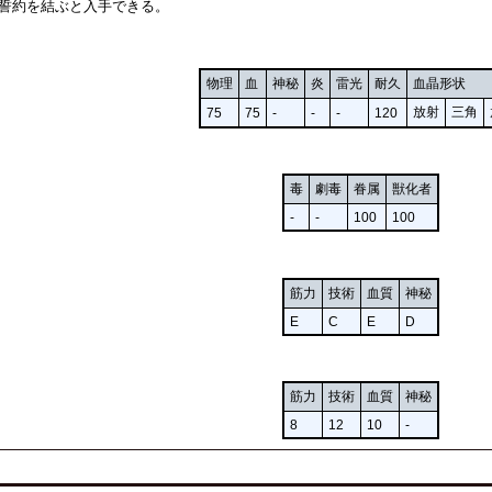
誓約を結ぶと入手できる。
物理
血
神秘
炎
雷光
耐久
血晶形状
放射
三角
75
75
-
-
-
120
毒
劇毒
眷属
獣化者
-
-
100
100
筋力
技術
血質
神秘
E
C
E
D
筋力
技術
血質
神秘
8
12
10
-