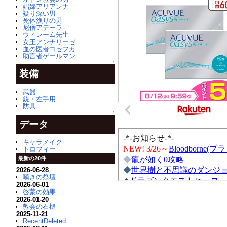
娼婦アリアンナ
疑り深い男
死体漁りの男
尼僧アデーラ
ウィレーム先生
女王アンナリーゼ
血の医者ヨセフカ
助言者ゲールマン
↑
装備
武器
銃・左手用
防具
↑
データ
キャラメイク
トロフィー
最新の20件
2026-06-28
嘆きの祭壇
2026-06-01
啓蒙の効果
2026-01-20
教会の石槌
2025-11-21
RecentDeleted