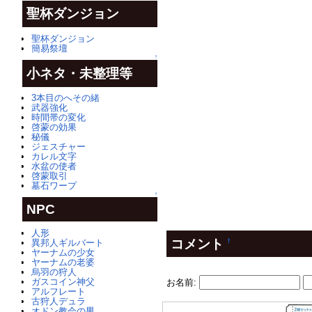
聖杯ダンジョン
聖杯ダンジョン
簡易祭壇
↑
小ネタ・未整理等
3本目のへその緒
武器強化
時間帯の変化
啓蒙の効果
秘儀
ジェスチャー
カレル文字
水盆の使者
啓蒙取引
墓石ワープ
↑
NPC
人形
コメント
異邦人ギルバート
†
ヤーナムの少女
ヤーナムの老婆
烏羽の狩人
ガスコイン神父
お名前:
アルフレート
古狩人デュラ
オドン教会の男