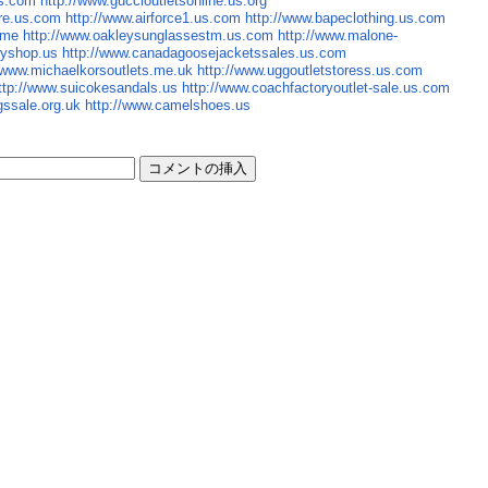
us.com
http://www.guccioutletsonline.us.org
ore.us.com
http://www.airforce1.us.com
http://www.bapeclothing.us.com
ame
http://www.oakleysunglassestm.us.com
http://www.malone-
eyshop.us
http://www.canadagoosejacketssales.us.com
//www.michaelkorsoutlets.me.uk
http://www.uggoutletstoress.us.com
ttp://www.suicokesandals.us
http://www.coachfactoryoutlet-sale.us.com
gssale.org.uk
http://www.camelshoes.us