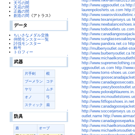
http://www.nike-airmax2015.u
天弓の間
http://www.uggsoutlet.ca
http:
天花の間
laurenpoloshirts.us.com
http:
正義の間
http://www.swarovskioutletinc
創造の間
《アトラス》
http://www.texansjerseys.us
h
↑
http://www.newbalanceshoes.i
データ
http://www.todsoutlets.us.com
http://www.canadiangoosejac
ちいさなメダル交換
http://www.sunglassesoakley
仲間モンスター一覧
http://www.pandora.net.co
htt
討伐モンスター
称号
http://mulberryoutlet.outlet-st
トロフィー
http://www.burberryoutlet.ca
h
↑
http://www.michaelkorsoutletf
武器
http://www.supremeclothing.c
uggsoutlet.us.com
http://www
http://www.toms-shoes.us.co
片手剣
棍
http://www.goosecanadajacket
ブーメラン
コテ
http://www.canadagoosecoats
http://www.yeezyboostoutlet.
ヤリ
ムチ
http://www.poloralphlaurens.in
http://www.mcmoutletstores.us
オノ
弓
http://www.fitflopsshoes.in.net
スティック
扇
http://www.canadagoosejacke
http://www.soccerjerseys.us.
↑
outlet.name
http://www.airmax
防具
http://www.canadagooseparka
http://www.michaelkorsoutlet
盾
オーブ
http://www.michaelkorsoutlet-