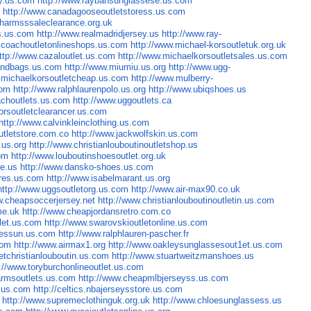
cy.us.com
http://www.raybansunglassese.us.com
m
http://www.canadagooseoutletstoress.us.com
charmsssaleclearance.org.uk
s.us.com
http://www.realmadridjersey.us
http://www.ray-
.coachoutletonlineshops.us.com
http://www.michael-korsoutletuk.org.uk
ttp://www.cazaloutlet.us.com
http://www.michaelkorsoutletsales.us.com
handbags.us.com
http://www.miumiu.us.org
http://www.ugg-
.michaelkorsoutletcheap.us.com
http://www.mulberry-
com
http://www.ralphlaurenpolo.us.org
http://www.ubiqshoes.us
achoutlets.us.com
http://www.uggoutlets.ca
orsoutletclearancer.us.com
http://www.calvinkleinclothing.us.com
utletstore.com.co
http://www.jackwolfskin.us.com
.us.org
http://www.christianlouboutinoutletshop.us
om
http://www.louboutinshoesoutlet.org.uk
re.us
http://www.dansko-shoes.us.com
ores.us.com
http://www.isabelmarant.us.org
http://www.uggsoutletorg.us.com
http://www.air-max90.co.uk
w.cheapsoccerjersey.net
http://www.christianlouboutinoutletin.us.com
me.uk
http://www.cheapjordansretro.com.co
let.us.com
http://www.swarovskioutletonline.us.com
sessun.us.com
http://www.ralphlauren-pascher.fr
com
http://www.airmax1.org
http://www.oakleysunglassesout1et.us.com
letchristianlouboutin.us.com
http://www.stuartweitzmanshoes.us
p://www.toryburchonlineoutlet.us.com
armsoutlets.us.com
http://www.cheapmlbjerseyss.us.com
r.us.com
http://celtics.nbajerseysstore.us.com
http://www.supremeclothinguk.org.uk
http://www.chloesunglassess.us