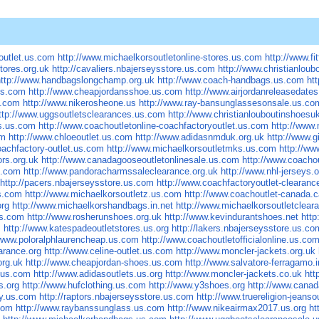
loutlet.us.com
http://www.michaelkorsoutletonline-stores.us.com
http://www.fi
tores.org.uk
http://cavaliers.nbajerseysstore.us.com
http://www.christianloub
http://www.handbagslongchamp.org.uk
http://www.coach-handbags.us.com
ht
us.com
http://www.cheapjordansshoe.us.com
http://www.airjordanreleasedate
s.com
http://www.nikerosheone.us
http://www.ray-bansunglassesonsale.us.co
ttp://www.uggsoutletsclearances.us.com
http://www.christianlouboutinshoes
s.us.com
http://www.coachoutletonline-coachfactoryoutlet.us.com
http://www
om
http://www.chloeoutlet.us.com
http://www.adidasnmduk.org.uk
http://www.g
oachfactory-outlet.us.com
http://www.michaelkorsoutletmks.us.com
http://ww
ors.org.uk
http://www.canadagooseoutletonlinesale.us.com
http://www.coacho
s.com
http://www.pandoracharmssaleclearance.org.uk
http://www.nhl-jerseys.o
http://pacers.nbajerseysstore.us.com
http://www.coachfactoryoutlet-clearan
us.com
http://www.michaelkorsoutletz.us.com
http://www.coachoutlet-canada.
org
http://www.michaelkorshandbags.in.net
http://www.michaelkorsoutletclea
us.com
http://www.rosherunshoes.org.uk
http://www.kevindurantshoes.net
htt
m
http://www.katespadeoutletstores.us.org
http://lakers.nbajerseysstore.us.co
/www.poloralphlaurencheap.us.com
http://www.coachoutletofficialonline.us.co
arance.org
http://www.celine-outlet.us.com
http://www.moncler-jackets.org.uk
org.uk
http://www.cheapjordan-shoes.us.com
http://www.salvatore-ferragamo.i
e.us.com
http://www.adidasoutlets.us.org
http://www.moncler-jackets.co.uk
ht
s.org
http://www.hufclothing.us.com
http://www.y3shoes.org
http://www.canad
ry.us.com
http://raptors.nbajerseysstore.us.com
http://www.truereligion-jeans
com
http://www.raybanssunglass.us.com
http://www.nikeairmax2017.us.org
ht