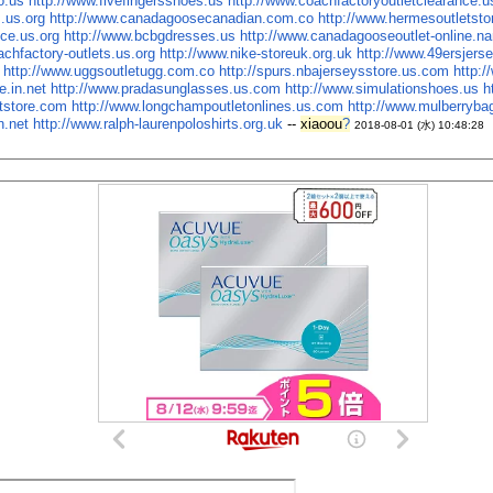
o.us
http://www.fivefingersshoes.us
http://www.coachfactoryoutletclearance.
s.us.org
http://www.canadagoosecanadian.com.co
http://www.hermesoutletst
nce.us.org
http://www.bcbgdresses.us
http://www.canadagooseoutlet-online.n
achfactory-outlets.us.org
http://www.nike-storeuk.org.uk
http://www.49ersjers
http://www.uggsoutletugg.com.co
http://spurs.nbajerseysstore.us.com
http:
e.in.net
http://www.pradasunglasses.us.com
http://www.simulationshoes.us
h
tstore.com
http://www.longchampoutletonlines.us.com
http://www.mulberryba
n.net
http://www.ralph-laurenpoloshirts.org.uk
--
xiaoou
?
2018-08-01 (水) 10:48:28