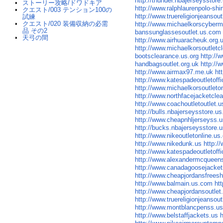
http://thunder.nbajerseysstor
ストーリー攻略/ドワドキア
http://www.ralphlaurenpolo-shi
クエスト/003 テンション100の
http://www.truereligionjeansou
試練
クエスト/020 装備収納の必需
http://www.michaelkorscyber
品 その2
banssunglassesoutlet.us.com
天弓の間
http://www.airhuaracheuk.org.
http://www.michaelkorsoutlet
bootsclearance.us.org
http://
handbagsoutlet.org.uk
http://
http://www.airmax97.me.uk
ht
http://www.katespadeoutletoff
http://www.michaelkorsoutlet
http://www.northfacejacketcl
http://www.coachoutletoutlet.
http://bulls.nbajerseysstore.u
http://www.cheapnhljerseyss.
http://bucks.nbajerseysstore.
http://www.nikeoutletonline.us
http://www.nikedunk.us
http:/
http://www.katespadeoutletoffi
http://www.alexandermcqueen
http://www.canadagoosejacket
http://www.cheapjordansfrees
http://www.balmain.us.com
ht
http://www.cheapjordansoutlet.
http://www.truereligionjeansou
http://www.montblancpenss.u
http://www.belstaffjackets.us