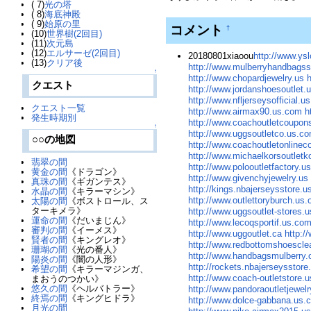
( 7)
光の塔
( 8)
海底神殿
( 9)
始原の里
コメント
†
(10)
世界樹(2回目)
(11)
次元島
(12)
エルサーゼ(2回目)
20180801xiaoou
http://www.ys
(13)
クリア後
http://www.mulberryhandbagss
↑
http://www.chopardjewelry.us
クエスト
http://www.jordanshoesoutlet.
http://www.nfljerseysofficial.u
クエスト一覧
http://www.airmax90.us.com
h
発生時期別
http://www.coachoutletcoupon
↑
http://www.uggsoutletco.us.c
○○の地図
http://www.coachoutletonlinec
http://www.michaelkorsoutletk
翡翠の間
http://www.polooutletfactory.u
黄金の間
《ドラゴン》
http://www.givenchyjewelry.us
真珠の間
《ギガンテス》
http://kings.nbajerseysstore.
水晶の間
《キラーマシン》
http://www.outlettoryburch.us.
太陽の間
《ボストロール、ス
ターキメラ》
http://www.uggsoutlet-stores.
運命の間
《だいまじん》
http://www.lecoqsportif.us.co
審判の間
《イーメス》
http://www.uggoutlet.ca
http:/
賢者の間
《キングレオ》
http://www.redbottomshoescle
珊瑚の間
《光の番人》
http://www.handbagsmulberry.
陽炎の間
《闇の人形》
http://rockets.nbajerseysstor
希望の間
《キラーマジンガ、
http://www.coach-outletstore.u
まおうのつかい》
悠久の間
《ヘルバトラー》
http://www.pandoraoutletjewel
終焉の間
《キングヒドラ》
http://www.dolce-gabbana.us.
月光の間