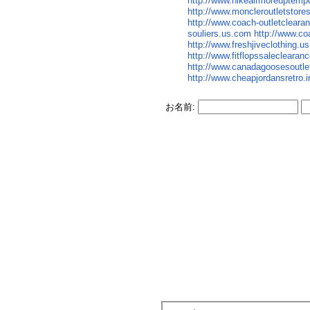
http://www.nikeairmoreuptemp
http://www.moncleroutletstore
http://www.coach-outletcleara
souliers.us.com
http://www.co
http://www.freshjiveclothing.us
http://www.fitflopssaleclearanc
http://www.canadagoosesoutle
http://www.cheapjordansretro.i
お名前: