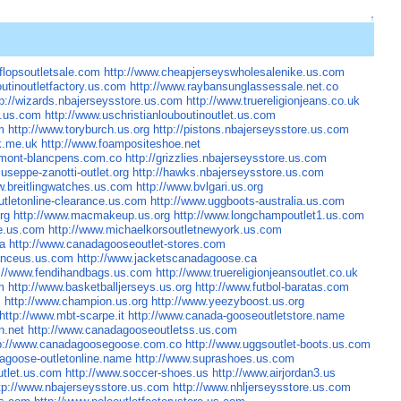
↑
tflopsoutletsale.com
http://www.cheapjerseyswholesalenike.us.com
outinoutletfactory.us.com
http://www.raybansunglassessale.net.co
tp://wizards.nbajerseysstore.us.com
http://www.truereligionjeans.co.uk
s.us.com
http://www.uschristianlouboutinoutlet.us.com
m
http://www.toryburch.us.org
http://pistons.nbajerseysstore.us.com
uk.me.uk
http://www.foampositeshoe.net
.mont-blancpens.com.co
http://grizzlies.nbajerseysstore.us.com
iuseppe-zanotti-outlet.org
http://hawks.nbajerseysstore.us.com
w.breitlingwatches.us.com
http://www.bvlgari.us.org
utletonline-clearance.us.com
http://www.uggboots-australia.us.com
rg
http://www.macmakeup.us.org
http://www.longchampoutlet1.us.com
ce.us.com
http://www.michaelkorsoutletnewyork.us.com
ca
http://www.canadagooseoutlet-stores.com
ranceus.us.com
http://www.jacketscanadagoose.ca
p://www.fendihandbags.us.com
http://www.truereligionjeansoutlet.co.uk
m
http://www.basketballjerseys.us.org
http://www.futbol-baratas.com
m
http://www.champion.us.org
http://www.yeezyboost.us.org
http://www.mbt-scarpe.it
http://www.canada-gooseoutletstore.name
n.net
http://www.canadagooseoutletss.us.com
tp://www.canadagoosegoose.com.co
http://www.uggsoutlet-boots.us.com
agoose-outletonline.name
http://www.suprashoes.us.com
outlet.us.com
http://www.soccer-shoes.us
http://www.airjordan3.us
tp://www.nbajerseysstore.us.com
http://www.nhljerseysstore.us.com