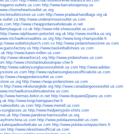
tlet.us.com
http://www.coachoutletonlineclearance.eu.com
erragamo-outlets.us.com
http://www.barcelonajersey.us
//www.chromeheartsoutlet.us.org
oncleroutletsstore.us.com
http://www.pradaukhandbags.org.uk
s-outlet.ca
http://www.underarmoursoutlet.us.com
.us.com
http://www.cheapjordanswholesale.in.net
lberrybagsuk.co.uk
http://www.mbt-shoesoutlet.us.com
http://www.ralphlauren-poloshirt.org.uk
http://www.mishka.us.org
//www.michaelkorswallets.us.org
http://www.long-champsolde.fr
tp://www.outlettoryburch.com.co
http://www.jordanshoesstore.us.com
ww.guessfactory.us
http://www.basketballshoes.us.com
.uk
http://www.karen-millen.us.com
http://www.nikeairforce1.org
http://www.jordanshoes.us.com
com
http://www.christianlouboutinpas-cher.fr
http://www.oakleysunglassesoutletok.us.com
http://www.adidas-
eysstore.us.com
http://www.raybansunglassesofficialsite.us.com
ttp://www.cheapjordansoutlet.us.com
tstore.us.org
http://www.cheap-jordanshoes.us.com
om
http://www.nikelunarglide.org
http://www.canadiangooseoutlet.us.com
//www.michaelkorsoutletsalestore.us.com
ttp://www.hermes-birkin.in.net
http://www.dsquared2jeans.us.com
g.uk
http://www.longchamppascher.fr
ysaleoutlets.us.com
http://www.merrell.us.com
ra-sunglasses.us
http://www.fredperrypolo-shirts.com
.me.uk
http://www.pandoracharmsoutlet.us.org
rseyfromchina.us.com
http://www.pololaurenoutlet.us.com
w.katespadeoutletkate.us.com
http://www.pololacostepaschers.fr
.com
http://www.nikeshoesofficial.us.com