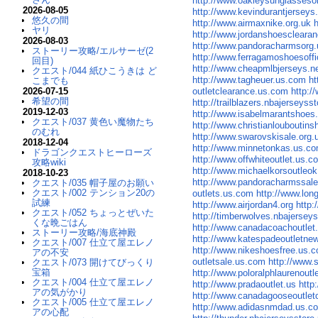
http://www.oakleysunglasseso
2026-08-05
http://www.kevindurantjersey
悠久の間
http://www.airmaxnike.org.uk
ヤリ
http://www.jordanshoescleara
2026-08-03
http://www.pandoracharmsorg
ストーリー攻略/エルサーゼ(2
http://www.ferragamoshoesoffi
回目)
http://www.cheapmlbjerseys.n
クエスト/044 紙ひこうきは ど
http://www.tagheuer.us.com
ht
こまでも
2026-07-15
outletclearance.us.com
http:/
希望の間
http://trailblazers.nbajerseys
2019-12-03
http://www.isabelmarantshoes.
クエスト/037 黄色い魔物たち
http://www.christianlouboutins
のむれ
http://www.swarovskisale.org.
2018-12-04
http://www.minnetonkas.us.c
ドラゴンクエストヒーローズ
http://www.offwhiteoutlet.us.c
攻略wiki
http://www.michaelkorsoutleo
2018-10-23
http://www.pandoracharmssale
クエスト/035 帽子屋のお願い
クエスト/002 テンション20の
outlets.us.com
http://www.lo
試練
http://www.airjordan4.org
http:
クエスト/052 ちょっとぜいた
http://timberwolves.nbajersey
くな晩ごはん
http://www.canadacoachoutlet
ストーリー攻略/海底神殿
http://www.katespadeoutletne
クエスト/007 仕立て屋エレノ
http://www.nikeshoesfree.us.
アの不安
outletsale.us.com
http://www.
クエスト/073 開けてびっくり
宝箱
http://www.poloralphlaurenoutle
クエスト/004 仕立て屋エレノ
http://www.pradaoutlet.us
http
アの気がかり
http://www.canadagooseoutle
クエスト/005 仕立て屋エレノ
http://www.adidasnmdad.us.c
アの心配