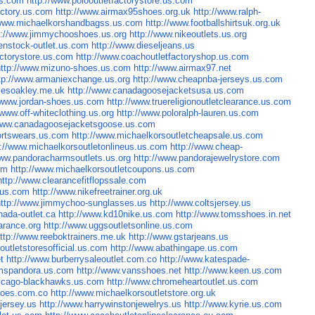
us.com
http://www.polooutletfactorystore.us.com
actory.us.com
http://www.airmax95shoes.org.uk
http://www.ralph-
/www.michaelkorshandbagss.us.com
http://www.footballshirtsuk.org.uk
p://www.jimmychooshoes.us.org
http://www.nikeoutlets.us.org
kenstock-outlet.us.com
http://www.dieseljeans.us
actorystore.us.com
http://www.coachoutletfactoryshop.us.com
http://www.mizuno-shoes.us.com
http://www.airmax97.net
tp://www.armaniexchange.us.org
http://www.cheapnba-jerseys.us.com
sesoakley.me.uk
http://www.canadagoosejacketsusa.us.com
//www.jordan-shoes.us.com
http://www.truereligionoutletclearance.us.com
/www.off-whiteclothing.us.org
http://www.poloralph-lauren.us.com
/www.canadagoosejacketsgoose.us.com
ortswears.us.com
http://www.michaelkorsoutletcheapsale.us.com
p://www.michaelkorsoutletonlineus.us.com
http://www.cheap-
www.pandoracharmsoutlets.us.org
http://www.pandorajewelrystore.com
om
http://www.michaelkorsoutletcoupons.us.com
http://www.clearancefitflopssale.com
.us.com
http://www.nikefreetrainer.org.uk
http://www.jimmychoo-sunglasses.us
http://www.coltsjersey.us
nada-outlet.ca
http://www.kd10nike.us.com
http://www.tomsshoes.in.net
arance.org
http://www.uggsoutletsonline.us.com
ttp://www.reeboktrainers.me.uk
http://www.gstarjeans.us
outletstoresofficial.us.com
http://www.abathingape.us.com
t
http://www.burberrysaleoutlet.com.co
http://www.katespade-
rmspandora.us.com
http://www.vansshoes.net
http://www.keen.us.com
hicago-blackhawks.us.com
http://www.chromeheartoutlet.us.com
hoes.com.co
http://www.michaelkorsoutletstore.org.uk
sjersey.us
http://www.harrywinstonjewelrys.us
http://www.kyrie.us.com