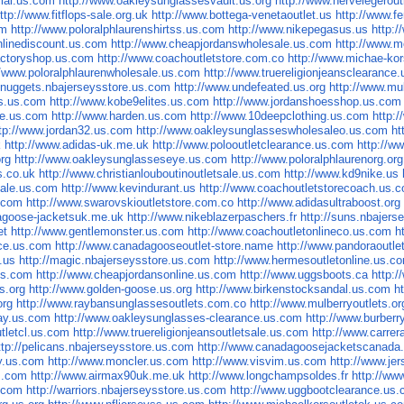
cial.us.com
http://www.oakleysunglassesvault.us.org
http://www.hervelegerou
ttp://www.fitflops-sale.org.uk
http://www.bottega-venetaoutlet.us
http://www.f
om
http://www.poloralphlaurenshirtss.us.com
http://www.nikepegasus.us
http:
nlinediscount.us.com
http://www.cheapjordanswholesale.us.com
http://www.m
factoryshop.us.com
http://www.coachoutletstore.com.co
http://www.michae-kor
//www.poloralphlaurenwholesale.us.com
http://www.truereligionjeansclearance
//nuggets.nbajerseysstore.us.com
http://www.undefeated.us.org
http://www.mu
ss.us.com
http://www.kobe9elites.us.com
http://www.jordanshoesshop.us.com
re.us.com
http://www.harden.us.com
http://www.10deepclothing.us.com
http:
tp://www.jordan32.us.com
http://www.oakleysunglasseswholesaleo.us.com
ht
k
http://www.adidas-uk.me.uk
http://www.polooutletclearance.us.com
http://w
org
http://www.oakleysunglasseseye.us.com
http://www.poloralphlaurenorg.org
s.co.uk
http://www.christianlouboutinoutletsale.us.com
http://www.kd9nike.us
sale.us.com
http://www.kevindurant.us
http://www.coachoutletstorecoach.us.
s.com
http://www.swarovskioutletstore.com.co
http://www.adidasultraboost.org
agoose-jacketsuk.me.uk
http://www.nikeblazerpaschers.fr
http://suns.nbajers
et
http://www.gentlemonster.us.com
http://www.coachoutletonlineco.us.com
h
nce.us.com
http://www.canadagooseoutlet-store.name
http://www.pandoraoutle
.us
http://magic.nbajerseysstore.us.com
http://www.hermesoutletonline.us.c
us.com
http://www.cheapjordansonline.us.com
http://www.uggsboots.ca
http:
s.org
http://www.golden-goose.us.org
http://www.birkenstocksandal.us.com
h
org
http://www.raybansunglassesoutlets.com.co
http://www.mulberryoutlets.or
ay.us.com
http://www.oakleysunglasses-clearance.us.com
http://www.burberr
utletcl.us.com
http://www.truereligionjeansoutletsale.us.com
http://www.carre
ttp://pelicans.nbajerseysstore.us.com
http://www.canadagoosejacketscanada
ny.us.com
http://www.moncler.us.com
http://www.visvim.us.com
http://www.je
s.com
http://www.airmax90uk.me.uk
http://www.longchampsoldes.fr
http://ww
s.com
http://warriors.nbajerseysstore.us.com
http://www.uggbootclearance.us