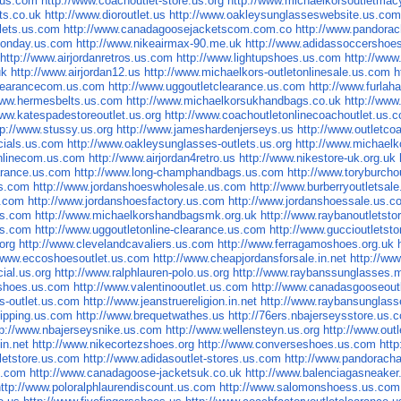
e.us.com
http://www.coachoutlet-store.us.org
http://www.michaelkorsoutletma
rts.co.uk
http://www.dioroutlet.us
http://www.oakleysunglasseswebsite.us.co
tlets.us.com
http://www.canadagoosejacketscom.com.co
http://www.pandora
monday.us.com
http://www.nikeairmax-90.me.uk
http://www.adidassoccershoe
http://www.airjordanretros.us.com
http://www.lightupshoes.us.com
http://www
uk
http://www.airjordan12.us
http://www.michaelkors-outletonlinesale.us.com
h
clearancecom.us.com
http://www.uggoutletclearance.us.com
http://www.furla
www.hermesbelts.us.com
http://www.michaelkorsukhandbags.co.uk
http://www
www.katespadestoreoutlet.us.org
http://www.coachoutletonlinecoachoutlet.us.
tp://www.stussy.us.org
http://www.jameshardenjerseys.us
http://www.outletco
icials.us.com
http://www.oakleysunglasses-outlets.us.org
http://www.michaelk
onlinecom.us.com
http://www.airjordan4retro.us
http://www.nikestore-uk.org.uk
earance.us.com
http://www.long-champhandbags.us.com
http://www.toryburcho
us.com
http://www.jordanshoeswholesale.us.com
http://www.burberryoutletsale
s.com
http://www.jordanshoesfactory.us.com
http://www.jordanshoessale.us.c
us.com
http://www.michaelkorshandbagsmk.org.uk
http://www.raybanoutletsto
us.com
http://www.uggoutletonline-clearance.us.com
http://www.guccioutletst
.org
http://www.clevelandcavaliers.us.com
http://www.ferragamoshoes.org.uk
/www.eccoshoesoutlet.us.com
http://www.cheapjordansforsale.in.net
http://ww
cial.us.org
http://www.ralphlauren-polo.us.org
http://www.raybanssunglasses.
shoes.us.com
http://www.valentinooutlet.us.com
http://www.canadasgooseout
s-outlet.us.com
http://www.jeanstruereligion.in.net
http://www.raybansunglas
hipping.us.com
http://www.brequetwathes.us
http://76ers.nbajerseysstore.us.
tp://www.nbajerseysnike.us.com
http://www.wellensteyn.us.org
http://www.out
in.net
http://www.nikecortezshoes.org
http://www.converseshoes.us.com
htt
tletstore.us.com
http://www.adidasoutlet-stores.us.com
http://www.pandorach
s.com
http://www.canadagoose-jacketsuk.co.uk
http://www.balenciagasneake
http://www.poloralphlaurendiscount.us.com
http://www.salomonshoess.us.com