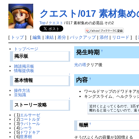
クエスト/017 素材集
Top
/
クエスト
/ 017 素材集めの必需品 その2
[
トップ
] [
編集
|
凍結
|
差分
|
バックアップ
|
添付
|
リロード
] [
トップページ
発生時期
†
掲示板
光の塔
クリア後
雑談掲示板
情報提供板
↑
内容
†
基本情報
操作方法
ワールドマップのドワドキア
豆知識
キングスライム、ヘルクラッ
↑
ストーリー攻略
近付くとよってくるので、1匹ず
離れると追ってこないので、遠
( 1)
エルサーゼ
( 2)
コートルダ
( 3)
ラバトール
†
報酬
( 4)
シーラ
( 5)
ドワドキア
( 6)
世界樹
そうびぶくろの容量が100増える