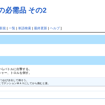
めの必需品 その2
新規
|
一覧
|
単語検索
|
最終更新
|
ヘルプ
]
からバトルに出撃する。
シャー、トロルを倒す。
つおびき出して倒そう。

くでテンションＭＡＸにしてから挑むと楽。