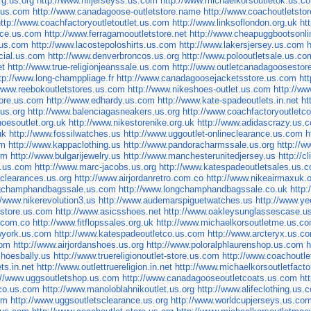
rg.us.org
http://www.nfljerseyss.us.com
http://www.michaelkorsoutletok.us.c
s.us.com
http://www.canadagoose-outletstore.name
http://www.coachoutletsto
http://www.coachfactoryoutletoutlet.us.com
http://www.linksoflondon.org.uk
ht
nce.us.com
http://www.ferragamooutletstore.net
http://www.cheapuggbootsonl
.us.com
http://www.lacostepoloshirts.us.com
http://www.lakersjersey.us.com
h
cial.us.com
http://www.denverbroncos.us.org
http://www.polooutletsale.us.co
et
http://www.true-religionjeanssale.us.com
http://www.outletcanadagoosesto
tp://www.long-champpliage.fr
http://www.canadagoosejacketsstore.us.com
ht
/www.reebokoutletstores.us.com
http://www.nikeshoes-outlet.us.com
http://ww
store.us.com
http://www.edhardy.us.com
http://www.kate-spadeoutlets.in.net
ht
us.org
http://www.balenciagasneakers.us.org
http://www.coachfactoryoutletc
hoesoutlet.org.uk
http://www.nikestorenike.org.uk
http://www.adidascrazy.us.
uk
http://www.fossilwatches.us
http://www.uggoutlet-onlineclearance.us.com
h
om
http://www.kappaclothing.us
http://www.pandoracharmssale.us.org
http://
om
http://www.bulgarijewelry.us
http://www.manchesterunitedjersey.us
http://
k.us.com
http://www.marc-jacobs.us.org
http://www.katespadeoutletsales.us.
clearances.us.org
http://www.airjordanretro.com.co
http://www.nikeairmaxuk.
ngchamphandbagssale.us.com
http://www.longchamphandbagssale.co.uk
http
//www.nikerevolution3.us
http://www.audemarspiguetwatches.us
http://www.y
sstore.us.com
http://www.asicsshoes.net
http://www.oakleysunglassescase.us
.com.co
http://www.fitflopssales.org.uk
http://www.michaelkorsoutletme.us.c
wyork.us.com
http://www.katespadeoutletco.us.com
http://www.arcteryx.us.c
com
http://www.airjordanshoes.us.org
http://www.poloralphlaurenshop.us.com
h
shoesbally.us
http://www.truereligionoutlet-store.us.com
http://www.coachoutle
ts.in.net
http://www.outlettruereligion.in.net
http://www.michaelkorsoutletfact
://www.uggsoutletshop.us.com
http://www.canadagooseoutletcoats.us.com
ht
tco.us.com
http://www.manoloblahnikoutlet.us.org
http://www.alifeclothing.us.
om
http://www.uggsoutletsclearance.us.org
http://www.worldcupjerseys.us.co