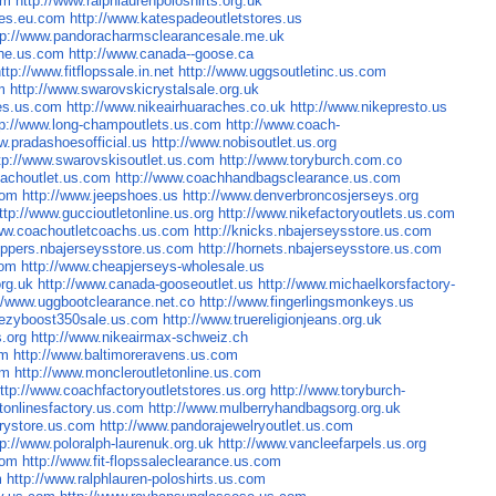
om
http://www.ralphlaurenpoloshirts.org.uk
res.eu.com
http://www.katespadeoutletstores.us
tp://www.pandoracharmsclearancesale.me.uk
ine.us.com
http://www.canada--goose.ca
ttp://www.fitflopssale.in.net
http://www.uggsoutletinc.us.com
m
http://www.swarovskicrystalsale.org.uk
res.us.com
http://www.nikeairhuaraches.co.uk
http://www.nikepresto.us
tp://www.long-champoutlets.us.com
http://www.coach-
w.pradashoesofficial.us
http://www.nobisoutlet.us.org
tp://www.swarovskisoutlet.us.com
http://www.toryburch.com.co
oachoutlet.us.com
http://www.coachhandbagsclearance.us.com
com
http://www.jeepshoes.us
http://www.denverbroncosjerseys.org
ttp://www.guccioutletonline.us.org
http://www.nikefactoryoutlets.us.com
www.coachoutletcoachs.us.com
http://knicks.nbajerseysstore.us.com
clippers.nbajerseysstore.us.com
http://hornets.nbajerseysstore.us.com
com
http://www.cheapjerseys-wholesale.us
org.uk
http://www.canada-gooseoutlet.us
http://www.michaelkorsfactory-
://www.uggbootclearance.net.co
http://www.fingerlingsmonkeys.us
eezyboost350sale.us.com
http://www.truereligionjeans.org.uk
.org
http://www.nikeairmax-schweiz.ch
om
http://www.baltimoreravens.us.com
om
http://www.moncleroutletonline.us.com
ttp://www.coachfactoryoutletstores.us.org
http://www.toryburch-
tonlinesfactory.us.com
http://www.mulberryhandbagsorg.org.uk
orystore.us.com
http://www.pandorajewelryoutlet.us.com
tp://www.poloralph-laurenuk.org.uk
http://www.vancleefarpels.us.org
com
http://www.fit-flopssaleclearance.us.com
m
http://www.ralphlauren-poloshirts.us.com