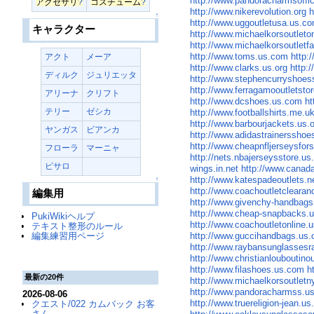
http://www.pandoracharmsoffi
アクセサリ
?
コスチューム
?
http://www.nikerevolution.org
h
↑
http://www.uggoutletusa.us.c
キャラクター
http://www.michaelkorsoutleto
http://www.michaelkorsoutlet
http://www.toms.us.com
http:
アクト
メーア
http://www.clarks.us.org
http:
ディルク
ジュリエッタ
http://www.stephencurryshoe
http://www.ferragamooutletsto
アリーナ
クリフト
http://www.dcshoes.us.com
ht
テリー
ゼシカ
http://www.footballshirts.me.u
http://www.barbourjackets.us.
ヤンガス
ビアンカ
http://www.adidastrainersshoe
http://www.cheapnfljerseysfor
フローラ
マーニャ
http://nets.nbajerseysstore.u
ピサロ
wings.in.net
http://www.canad
http://www.katespadeoutlets.n
↑
http://www.coachoutletcleara
編集用
http://www.givenchy-handbags
http://www.cheap-snapbacks.
PukiWikiヘルプ
http://www.coachoutletonline.u
テキスト整形のルール
編集練習用ページ
http://www.guccihandbags.us.
http://www.raybansunglassesr
http://www.christianlouboutino
http://www.filashoes.us.com
h
最新の20件
http://www.michaelkorsoutlet
http://www.pandoracharmss.u
2026-08-06
http://www.truereligion-jean.u
クエスト/022 カムバック お客
さん