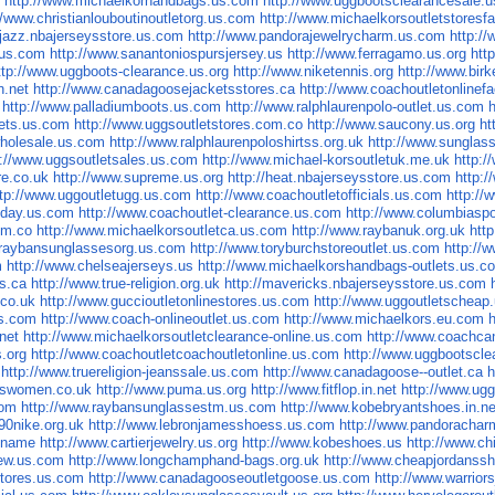
s
http://www.michaelkorhandbags.us.com
http://www.uggbootsclearancesale.
//www.christianlouboutinoutletorg.us.com
http://www.michaelkorsoutletstoresf
//jazz.nbajerseysstore.us.com
http://www.pandorajewelrycharm.us.com
http:/
.us.com
http://www.sanantoniospursjersey.us
http://www.ferragamo.us.org
htt
ttp://www.uggboots-clearance.us.org
http://www.niketennis.org
http://www.bir
n.net
http://www.canadagoosejacketsstores.ca
http://www.coachoutletonlinef
http://www.palladiumboots.us.com
http://www.ralphlaurenpolo-outlet.us.com
kets.us.com
http://www.uggsoutletstores.com.co
http://www.saucony.us.org
ht
wholesale.us.com
http://www.ralphlaurenpoloshirtss.org.uk
http://www.sunglas
p://www.uggsoutletsales.us.com
http://www.michael-korsoutletuk.me.uk
http:
ore.co.uk
http://www.supreme.us.org
http://heat.nbajerseysstore.us.com
http:/
ttp://www.uggoutletugg.us.com
http://www.coachoutletofficials.us.com
http:/
riday.us.com
http://www.coachoutlet-clearance.us.com
http://www.columbiasp
om.co
http://www.michaelkorsoutletca.us.com
http://www.raybanuk.org.uk
htt
.raybansunglassesorg.us.com
http://www.toryburchstoreoutlet.us.com
http://
m
http://www.chelseajerseys.us
http://www.michaelkorshandbags-outlets.us.c
s.ca
http://www.true-religion.org.uk
http://mavericks.nbajerseysstore.us.com
.co.uk
http://www.guccioutletonlinestores.us.com
http://www.uggoutletscheap
us.com
http://www.coach-onlineoutlet.us.com
http://www.michaelkors.eu.com
.net
http://www.michaelkorsoutletclearance-online.us.com
http://www.coachca
.org
http://www.coachoutletcoachoutletonline.us.com
http://www.uggbootscle
http://www.truereligion-jeanssale.us.com
http://www.canadagoose--outlet.ca
h
tswomen.co.uk
http://www.puma.us.org
http://www.fitflop.in.net
http://www.ugg
com
http://www.raybansunglassestm.us.com
http://www.kobebryantshoes.in.ne
90nike.org.uk
http://www.lebronjamesshoess.us.com
http://www.pandoracha
.name
http://www.cartierjewelry.us.org
http://www.kobeshoes.us
http://www.c
new.us.com
http://www.longchamphand-bags.org.uk
http://www.cheapjordanss
stores.us.com
http://www.canadagooseoutletgoose.us.com
http://www.warrior