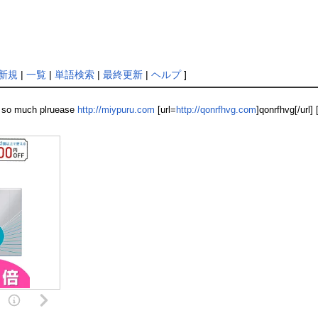
新規
|
一覧
|
単語検索
|
最終更新
|
ヘルプ
]
ng so much plruease
http://miypuru.com
[url=
http://qonrfhvg.com
]qonrfhvg[/url] 