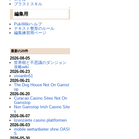
ブラストスキル
↑
編集用
PukiWikiヘルプ
テキスト整形のルール
編集練習用ページ
最新の20件
2026-08-05
世界樹と不思議のダンジョン
攻略wiki
2026-06-23
vivianlin51
2026-06-21
The Dog House Not On Gamst
op
2026-06-20
Curacao Casino Sites Not On
Gamstop
Non Gamstop Irish Casino Site
s
2026-06-07
lizenzierte casino plattformen
2026-06-03
mobile wettanbieter ohne OASI
S
2026-05-30