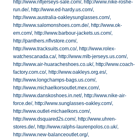
http://www.nfljerseys-sale.com/,
http://www.nike-roshe-
run.de/,
http://www.ed-hardy.us.com/,
http://www.australia-oakleysunglasses.com/,
http://www.salomonshoes.com.de/,
http://www.ok-
em.com/,
http://www.barbour-jackets.us.com/,
http://panthers.nflvstore.com/,
http://www.tracksuits.com.co/,
http://www.rolex-
watchescanada.ca/,
http://www.mlb-jerseys.us.com/,
http://www.air-huaracheshoes.co.uk/,
http://www.coach-
factory.com.co/,
http://www.oakleys.org.es/,
http://www.longchamps-bags.us.com/,
http://www.michaelkorsoutlet.mex.com/,
http://www.danskoshoes.in.net/,
http://www.nike-air-
force.de/,
http://www.sunglasses-oakley.com/,
http://www.outlet-michaelkors.com/,
http://www.dsquared2s.com/,
http://www.uhren-
stores.de/,
http://www.ralphs-laurenpolos.co.uk/,
http://www.new-balanceoutlet.org/,