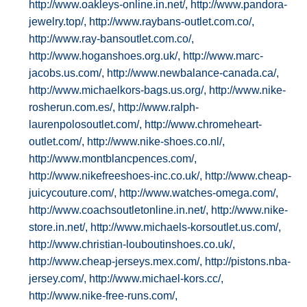
http://www.oakleys-online.in.net/,
http://www.pandora-
jewelry.top/,
http://www.raybans-outlet.com.co/,
http://www.ray-bansoutlet.com.co/,
http://www.hoganshoes.org.uk/,
http://www.marc-
jacobs.us.com/,
http://www.newbalance-canada.ca/,
http://www.michaelkors-bags.us.org/,
http://www.nike-
rosherun.com.es/,
http://www.ralph-
laurenpolosoutlet.com/,
http://www.chromeheart-
outlet.com/,
http://www.nike-shoes.co.nl/,
http://www.montblancpences.com/,
http://www.nikefreeshoes-inc.co.uk/,
http://www.cheap-
juicycouture.com/,
http://www.watches-omega.com/,
http://www.coachsoutletonline.in.net/,
http://www.nike-
store.in.net/,
http://www.michaels-korsoutlet.us.com/,
http://www.christian-louboutinshoes.co.uk/,
http://www.cheap-jerseys.mex.com/,
http://pistons.nba-
jersey.com/,
http://www.michael-kors.cc/,
http://www.nike-free-runs.com/,