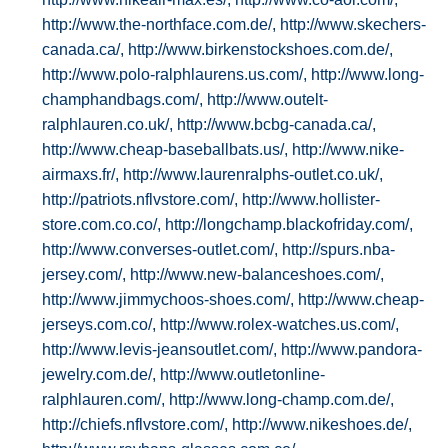
http://www.the-northface.com.de/,
http://www.skechers-
canada.ca/,
http://www.birkenstockshoes.com.de/,
http://www.polo-ralphlaurens.us.com/,
http://www.long-
champhandbags.com/,
http://www.outelt-
ralphlauren.co.uk/,
http://www.bcbg-canada.ca/,
http://www.cheap-baseballbats.us/,
http://www.nike-
airmaxs.fr/,
http://www.laurenralphs-outlet.co.uk/,
http://patriots.nflvstore.com/,
http://www.hollister-
store.com.co.co/,
http://longchamp.blackofriday.com/,
http://www.converses-outlet.com/,
http://spurs.nba-
jersey.com/,
http://www.new-balanceshoes.com/,
http://www.jimmychoos-shoes.com/,
http://www.cheap-
jerseys.com.co/,
http://www.rolex-watches.us.com/,
http://www.levis-jeansoutlet.com/,
http://www.pandora-
jewelry.com.de/,
http://www.outletonline-
ralphlauren.com/,
http://www.long-champ.com.de/,
http://chiefs.nflvstore.com/,
http://www.nikeshoes.de/,