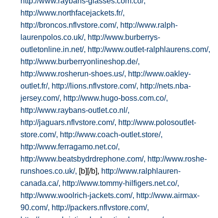
http://www.raybans-glasses.com.co/,
http://www.northfacejackets.fr/,
http://broncos.nflvstore.com/,
http://www.ralph-
laurenpolos.co.uk/,
http://www.burberrys-
outletonline.in.net/,
http://www.outlet-ralphlaurens.com/,
http://www.burberryonlineshop.de/,
http://www.rosherun-shoes.us/,
http://www.oakley-
outlet.fr/,
http://lions.nflvstore.com/,
http://nets.nba-
jersey.com/,
http://www.hugo-boss.com.co/,
http://www.raybans-outlet.co.nl/,
http://jaguars.nflvstore.com/,
http://www.polosoutlet-
store.com/,
http://www.coach-outlet.store/,
http://www.ferragamo.net.co/,
http://www.beatsbydrdrephone.com/,
http://www.roshe-
runshoes.co.uk/,
[b][/b],
http://www.ralphlauren-
canada.ca/,
http://www.tommy-hilfigers.net.co/,
http://www.woolrich-jackets.com/,
http://www.airmax-
90.com/,
http://packers.nflvstore.com/,