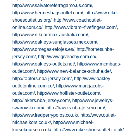
http://www.salvatoreferragamo.us.com/,
http://www.hermesbagsoutlet.com/,
http://www.nike-
shoesoutlet.us.org/,
http://www.coachoutlet-
online.com.co/,
http://www.vibram--fivefingers.com/,
http://www.nikeairmax-australia.com/,
http://www.oakleys-sunglasses.mex.com/,
http://www.omegas-relojes.es/,
http://hornets.nba-
jersey.com/,
http://www.givenchy.com.co/,
http://www.oakleys-outlets.net/,
http://www.mcmbags-
outlet.com/,
http://www.new-balance-schuhe.de/,
http://raptors.nba-jersey.com/,
http://www.oakley-
outletonline.com.co/,
http://www.marcjacobs-
outlet.com/,
http://www.hollister-outlet.com/,
http://lakers.nba-jersey.com/,
http://www.jewelrys-
swarovski.com/,
http://hawks.nba-jersey.com/,
http://www.fredperrypolos.co.uk/,
http://www.outlet-
michaelkors.co.uk/,
http://www.michael-
korsukpurse.co.uk/,
http://www.nike-shoesoutlet.co.uk/,