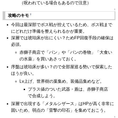
（呪われている場合もあるので注意）
↑
†
攻略のキモ
今回は最深部でボス戦が控えているため、ボス戦まで
にどれだけ準備を整えられるかが重要。
深層では琥珀床が出にくい？ためFP回復手段の確保は
必須。
赤獅子商店で「パン」や「パンの巻物」「大食い
の水薬」を買いあさっておく。
序盤は琥珀床が多い？ので全部屋巡る勢いで探索した
ほうが良い。
Lv上げ、世界樹の葉集め、装備品集めなど。
プラス値のついた武器・盾は、赤獅子商店
で合成しよう。
深層で出現する「メタルシザース」はHPが高く非常に
固いため、弱点の「雷撃の印石」を集めておこう。
↑