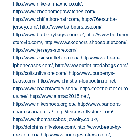
http://www.nike-airmaxnc.co.uk/,
http://www.cheapomegawatches.com/,
http://www.chiflatiron-hair.com/,
http://76ers.nba-
jersey.com/,
http://www.barbours.us.com/,
http://www.burberrybags.com.co/,
http://www.burberry-
storevip.com/,
http://www.skechers-shoesoutlet.com/,
http://www.jerseys-store.com/,
http://www.asicsoutlet.com.co/,
http://www.cheap-
iphonecases.com/,
http://www.outlet-pradabags.com/,
http://colts.nflvstore.com/,
http://www.burberrys-
bags.com/,
http://www.christian-louboutin.jp.net/,
http://www.coachfactory.shop/,
http://coachoutlet.euro-
us.net/,
http://www.airmax2015.net/,
http://www.nikeshoes.org.es/,
http://www.pandora-
charmscanada.ca/,
http://texans.nflvstore.com/,
http://www.thomassabos-jewelry.co.uk/,
http://dolphins.nflvstore.com/,
http://www.beats-by-
dre.com.co/,
http://www.horlogesrolexs.co.nl/,