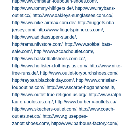
http://www.christian-louboutin-shoes.com/,
http://www.tommy-hilfigers.de/,
http://www.raybans-
outlet.cc/,
http://www.oakleys-sunglasses.com.co/,
http://www.nike-airmax.com.de/,
http://nuggets.nba-
jersey.com/,
http://www.fidgetspinner.us.com/,
http://www.adidassuper-star.de/,
http://rams.nflvstore.com/,
http://www.softballbats-
sale.com/,
http://www.zcoachoutlet.com/,
http://www.basketballshoes.com.co/,
http://www.hollister-clothings.us.com/,
http://www.nike-
free-runs.de/,
http://www.outlet-toryburchshoes.com/,
http://rayban.blackofriday.com/,
http://www.christian-
louboutins.com/,
http://www.scarpe-hoganshoes.it/,
http://www.outlet-true-religion.us.org/,
http://www.ralph-
lauren-polos.us.org/,
http://www.burberry-outlets.ca/,
http://www.skechers-outlet.com/,
http://www.coach-
outlets.net.co/,
http://www.giuseppes-
zanottishoes.com/,
http://www.barbours-factory.com/,