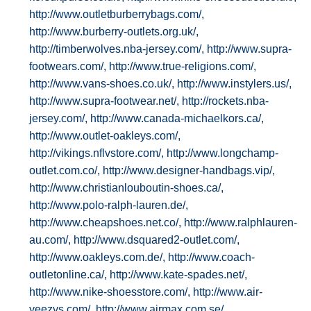
http://www.outletburberrybags.com/,
http://www.burberry-outlets.org.uk/,
http://timberwolves.nba-jersey.com/,
http://www.supra-
footwears.com/,
http://www.true-religions.com/,
http://www.vans-shoes.co.uk/,
http://www.instylers.us/,
http://www.supra-footwear.net/,
http://rockets.nba-
jersey.com/,
http://www.canada-michaelkors.ca/,
http://www.outlet-oakleys.com/,
http://vikings.nflvstore.com/,
http://www.longchamp-
outlet.com.co/,
http://www.designer-handbags.vip/,
http://www.christianlouboutin-shoes.ca/,
http://www.polo-ralph-lauren.de/,
http://www.cheapshoes.net.co/,
http://www.ralphlauren-
au.com/,
http://www.dsquared2-outlet.com/,
http://www.oakleys.com.de/,
http://www.coach-
outletonline.ca/,
http://www.kate-spades.net/,
http://www.nike-shoesstore.com/,
http://www.air-
yeezys.com/,
http://www.airmax.com.se/,