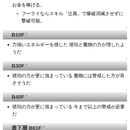
お金を稼げる。
フーライならスキル「辻風」で爆破消滅させずに
撃破可能。
↑
B10F
†
力強いエネルギーを感じた 琥珀と魔物の力が増したよ
うだ
↑
B30F
†
琥珀の力が更に強まっている 魔物には警戒した方が良
さそうだ
↑
B40F
†
琥珀の力が更に強まっている 今まで以上の警戒が必要
だ
↑
最下層 B61F
†