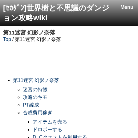
[ｾｶﾀﾞﾝ]世界樹と不思議のダンジ
Menu
ョン攻略wiki
第11迷宮 幻影ノ奈落
Top
/ 第11迷宮 幻影ノ奈落
第11迷宮 幻影ノ奈落
迷宮の特徴
攻略のキモ
PT編成
合成費用稼ぎ
アイテムを売る
ドロボーする
DLCクエストを利用する