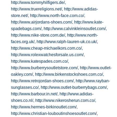
http://www.tommyhilfigers.de/,
http://www.truereligions.net/,
http://www.adidas-
store.net/,
http://www.north-face.com.co/,
http://www.airjordans-shoes.com/,
http://www.kate-
spadebags.com/,
http://www.calvinkleinsoutlet.com/,
http://www.nike-store.com.de/,
http://www.north-
faces.org.uk/,
http://www.ralph-lauren-uk.co.uk/,
http://www.cheap-michaelkors.com.co/,
http://www.rolexwatchesforsale.us.com/,
http://www.katespades.com.co/,
http://www.burberrysoutletstore.com/,
http://www.outlet-
oakley.com/,
http://www.birkenstockshoes.com.co/,
http://www.retrojordan-shoes.com/,
http://www.rayban-
sunglasses.co/,
http://www.outlet-burberrybags.com/,
http://www.barbour.in.net/,
http://www.adidas-
shoes.co.nl/,
http://www.nikerosherun.com.co/,
http://www.hermes-birkinoutlet.com/,
http://www.christian-louboutinshoesoutlet.com/,