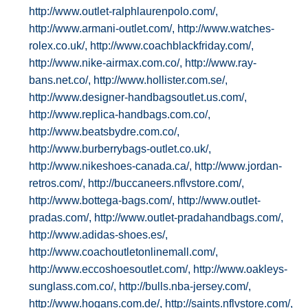
http://www.outlet-ralphlaurenpolo.com/,
http://www.armani-outlet.com/,
http://www.watches-
rolex.co.uk/,
http://www.coachblackfriday.com/,
http://www.nike-airmax.com.co/,
http://www.ray-
bans.net.co/,
http://www.hollister.com.se/,
http://www.designer-handbagsoutlet.us.com/,
http://www.replica-handbags.com.co/,
http://www.beatsbydre.com.co/,
http://www.burberrybags-outlet.co.uk/,
http://www.nikeshoes-canada.ca/,
http://www.jordan-
retros.com/,
http://buccaneers.nflvstore.com/,
http://www.bottega-bags.com/,
http://www.outlet-
pradas.com/,
http://www.outlet-pradahandbags.com/,
http://www.adidas-shoes.es/,
http://www.coachoutletonlinemall.com/,
http://www.eccoshoesoutlet.com/,
http://www.oakleys-
sunglass.com.co/,
http://bulls.nba-jersey.com/,
http://www.hogans.com.de/,
http://saints.nflvstore.com/,