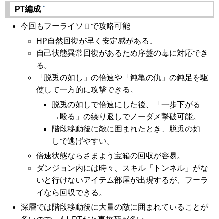
†
PT編成
今回もフーライソロで攻略可能
HP自然回復が早く安定感がある。
自己状態異常回復があるため序盤の毒に対応でき
る。
「脱兎の如し」の倍速や「鈍亀の仇」の鈍足を駆
使して一方的に攻撃できる。
脱兎の如しで倍速にした後、「一歩下がる
→殴る」の繰り返しでノーダメ撃破可能。
階段移動後に敵に囲まれたとき、脱兎の如
しで逃げやすい。
倍速状態ならさまよう宝箱の回収が容易。
ダンジョン内には時々、スキル「トンネル」がな
いと行けないアイテム部屋が出現するが、フーラ
イなら回収できる。
深層では階段移動後に大量の敵に囲まれていることが