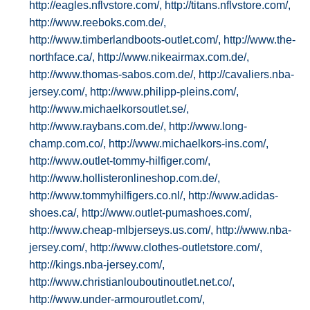
http://eagles.nflvstore.com/,
http://titans.nflvstore.com/,
http://www.reeboks.com.de/,
http://www.timberlandboots-outlet.com/,
http://www.the-
northface.ca/,
http://www.nikeairmax.com.de/,
http://www.thomas-sabos.com.de/,
http://cavaliers.nba-
jersey.com/,
http://www.philipp-pleins.com/,
http://www.michaelkorsoutlet.se/,
http://www.raybans.com.de/,
http://www.long-
champ.com.co/,
http://www.michaelkors-ins.com/,
http://www.outlet-tommy-hilfiger.com/,
http://www.hollisteronlineshop.com.de/,
http://www.tommyhilfigers.co.nl/,
http://www.adidas-
shoes.ca/,
http://www.outlet-pumashoes.com/,
http://www.cheap-mlbjerseys.us.com/,
http://www.nba-
jersey.com/,
http://www.clothes-outletstore.com/,
http://kings.nba-jersey.com/,
http://www.christianlouboutinoutlet.net.co/,
http://www.under-armouroutlet.com/,