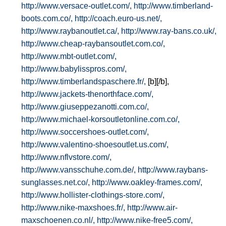
http://www.versace-outlet.com/,
http://www.timberland-
boots.com.co/,
http://coach.euro-us.net/,
http://www.raybanoutlet.ca/,
http://www.ray-bans.co.uk/,
http://www.cheap-raybansoutlet.com.co/,
http://www.mbt-outlet.com/,
http://www.babylisspros.com/,
http://www.timberlandspaschere.fr/,
[b][/b],
http://www.jackets-thenorthface.com/,
http://www.giuseppezanotti.com.co/,
http://www.michael-korsoutletonline.com.co/,
http://www.soccershoes-outlet.com/,
http://www.valentino-shoesoutlet.us.com/,
http://www.nflvstore.com/,
http://www.vansschuhe.com.de/,
http://www.raybans-
sunglasses.net.co/,
http://www.oakley-frames.com/,
http://www.hollister-clothings-store.com/,
http://www.nike-maxshoes.fr/,
http://www.air-
maxschoenen.co.nl/,
http://www.nike-free5.com/,