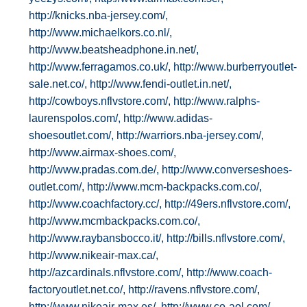
http://knicks.nba-jersey.com/,
http://www.michaelkors.co.nl/,
http://www.beatsheadphone.in.net/,
http://www.ferragamos.co.uk/,
http://www.burberryoutlet-
sale.net.co/,
http://www.fendi-outlet.in.net/,
http://cowboys.nflvstore.com/,
http://www.ralphs-
laurenspolos.com/,
http://www.adidas-
shoesoutlet.com/,
http://warriors.nba-jersey.com/,
http://www.airmax-shoes.com/,
http://www.pradas.com.de/,
http://www.converseshoes-
outlet.com/,
http://www.mcm-backpacks.com.co/,
http://www.coachfactory.cc/,
http://49ers.nflvstore.com/,
http://www.mcmbackpacks.com.co/,
http://www.raybansbocco.it/,
http://bills.nflvstore.com/,
http://www.nikeair-max.ca/,
http://azcardinals.nflvstore.com/,
http://www.coach-
factoryoutlet.net.co/,
http://ravens.nflvstore.com/,
http://www.nikeair-max.es/,
http://www.co-aol.com/,