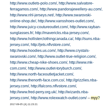
http://www.outlets-polo.com/,
http://www.salvatore-
ferragamos.com/,
http://www.pandorajewellery-au.com/,
http://www.nhl-jerseys.net/,
http://www.swarovski-
online-shop.de/,
http://www.vansshoes-outlet.com/,
http://www.juicy-coutureoutlet.com/,
http://www.rayban-
sunglasses.fr/,
http://mavericks.nba-jersey.com/,
http://www.hollisterclothingcanada.ca/,
http://suns.nba-
jersey.com/,
http://jets.nflvstore.com/,
http://www.hoodies.us.com/,
http://www.crystals-
swarovski.com/,
http://www.outlet-true-religion.com/,
http://www.cheap-nike-shoes.com/,
http://www.mk-
com.com/,
http://www.outlet-toryburch.com/,
http://www.north-faceoutletjacket.com/,
http://www.thenorth-face.com.co/,
http://grizzlies.nba-
jersey.com/,
http://falcons.nflvstore.com/,
http://www.fred-perry.org.uk/,
http://wizards.nba-
jersey.com/,
http://www.rolexwatch-outlet.com/
--
myy
?
2017-09-05 (火) 11:23:21