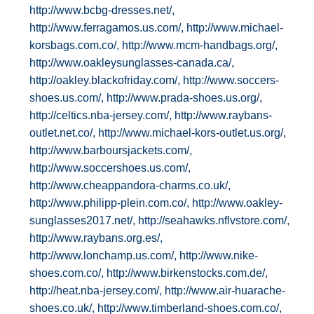
http://www.bcbg-dresses.net/,
http://www.ferragamos.us.com/,
http://www.michael-
korsbags.com.co/,
http://www.mcm-handbags.org/,
http://www.oakleysunglasses-canada.ca/,
http://oakley.blackofriday.com/,
http://www.soccers-
shoes.us.com/,
http://www.prada-shoes.us.org/,
http://celtics.nba-jersey.com/,
http://www.raybans-
outlet.net.co/,
http://www.michael-kors-outlet.us.org/,
http://www.barboursjackets.com/,
http://www.soccershoes.us.com/,
http://www.cheappandora-charms.co.uk/,
http://www.philipp-plein.com.co/,
http://www.oakley-
sunglasses2017.net/,
http://seahawks.nflvstore.com/,
http://www.raybans.org.es/,
http://www.lonchamp.us.com/,
http://www.nike-
shoes.com.co/,
http://www.birkenstocks.com.de/,
http://heat.nba-jersey.com/,
http://www.air-huarache-
shoes.co.uk/,
http://www.timberland-shoes.com.co/,