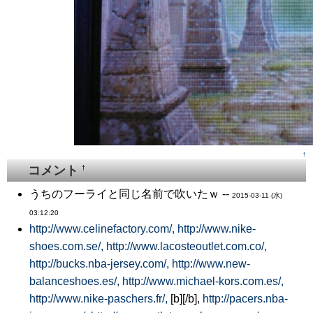
↑
コメント
†
うちのフーライと同じ名前で吹いたｗ --
2015-03-11 (水)
03:12:20
http://www.celinefactory.com/,
http://www.nike-
shoes.com.se/,
http://www.lacosteoutlet.com.co/,
http://bucks.nba-jersey.com/,
http://www.new-
balanceshoes.es/,
http://www.michael-kors.com.es/,
http://www.nike-paschers.fr/,
[b][/b],
http://pacers.nba-