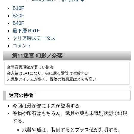
B10F
B30F
B40F
最下層 B61F
クリア時ステータス
コメント
第11迷宮 幻影ノ奈落
†
空間変異現象が著しい樹海

突入後はLv1になり、街に戻る階段は消滅する

未識別アイテムが多く、冒険の難易度はとても高い
↑
†
迷宮の特徴
今回は最深部にボスが登場する。
巻物や印石はもちろん、武具や薬も未識別状態で出現
する。
武器や盾は、装備するとプラス値が判明する。