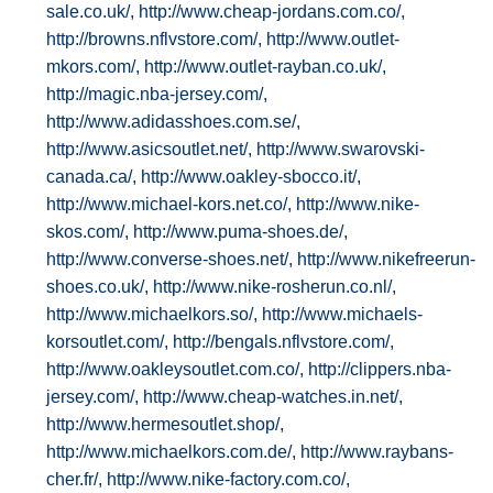
sale.co.uk/,
http://www.cheap-jordans.com.co/,
http://browns.nflvstore.com/,
http://www.outlet-
mkors.com/,
http://www.outlet-rayban.co.uk/,
http://magic.nba-jersey.com/,
http://www.adidasshoes.com.se/,
http://www.asicsoutlet.net/,
http://www.swarovski-
canada.ca/,
http://www.oakley-sbocco.it/,
http://www.michael-kors.net.co/,
http://www.nike-
skos.com/,
http://www.puma-shoes.de/,
http://www.converse-shoes.net/,
http://www.nikefreerun-
shoes.co.uk/,
http://www.nike-rosherun.co.nl/,
http://www.michaelkors.so/,
http://www.michaels-
korsoutlet.com/,
http://bengals.nflvstore.com/,
http://www.oakleysoutlet.com.co/,
http://clippers.nba-
jersey.com/,
http://www.cheap-watches.in.net/,
http://www.hermesoutlet.shop/,
http://www.michaelkors.com.de/,
http://www.raybans-
cher.fr/,
http://www.nike-factory.com.co/,