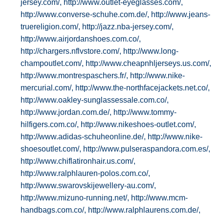
jersey.com/,
http://www.outlet-eyeglasses.com/,
http://www.converse-schuhe.com.de/,
http://www.jeans-
truereligion.com/,
http://jazz.nba-jersey.com/,
http://www.airjordanshoes.com.co/,
http://chargers.nflvstore.com/,
http://www.long-
champoutlet.com/,
http://www.cheapnhljerseys.us.com/,
http://www.montrespaschers.fr/,
http://www.nike-
mercurial.com/,
http://www.the-northfacejackets.net.co/,
http://www.oakley-sunglassessale.com.co/,
http://www.jordan.com.de/,
http://www.tommy-
hilfigers.com.co/,
http://www.nikeshoes-outlet.com/,
http://www.adidas-schuheonline.de/,
http://www.nike-
shoesoutlet.com/,
http://www.pulseraspandora.com.es/,
http://www.chiflatironhair.us.com/,
http://www.ralphlauren-polos.com.co/,
http://www.swarovskijewellery-au.com/,
http://www.mizuno-running.net/,
http://www.mcm-
handbags.com.co/,
http://www.ralphlaurens.com.de/,